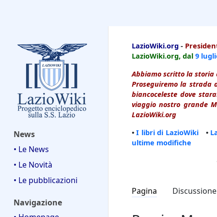
LazioWiki
LazioWiki.org
-
President
LazioWiki.org, dal
9 lugl
Abbiamo scritto la storia 
Proseguiremo la strada d
biancoceleste dove starai
viaggio nostro grande Ma
LazioWiki.org
•
I libri di LazioWiki
•
L
News
ultime modifiche
• Le News
• Le Novità
• Le pubblicazioni
Pagina
Discussione
Navigazione