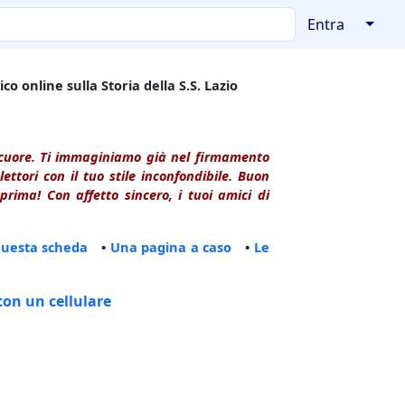
↓
Entra
co online sulla Storia della S.S. Lazio
l cuore. Ti immaginiamo già nel firmamento
ttori con il tuo stile inconfondibile. Buon
rima! Con affetto sincero, i tuoi amici di
questa scheda
•
Una pagina a caso
•
Le
con un cellulare