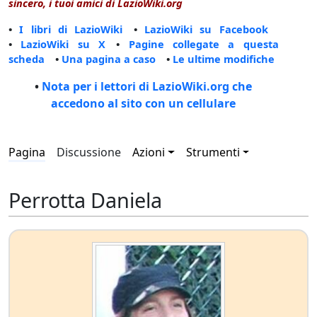
sincero, i tuoi amici di LazioWiki.org
•
I libri di LazioWiki
•
LazioWiki su Facebook
•
LazioWiki su X
•
Pagine collegate a questa
scheda
•
Una pagina a caso
•
Le ultime modifiche
•
Nota per i lettori di LazioWiki.org che
accedono al sito con un cellulare
Pagina
Discussione
Azioni
Strumenti
Perrotta Daniela