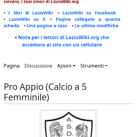
sincero, i tuoi amici di LazioWiki.org
•
I libri di LazioWiki
•
LazioWiki su Facebook
•
LazioWiki su X
•
Pagine collegate a questa
scheda
•
Una pagina a caso
•
Le ultime modifiche
•
Nota per i lettori di LazioWiki.org che
accedono al sito con un cellulare
Pagina
Discussione
Azioni
Strumenti
Pro Appio (Calcio a 5
Femminile)