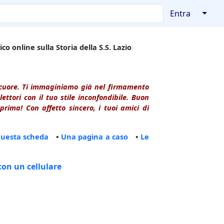
↓
Entra
co online sulla Storia della S.S. Lazio
l cuore. Ti immaginiamo già nel firmamento
ttori con il tuo stile inconfondibile. Buon
rima! Con affetto sincero, i tuoi amici di
questa scheda
•
Una pagina a caso
•
Le
con un cellulare