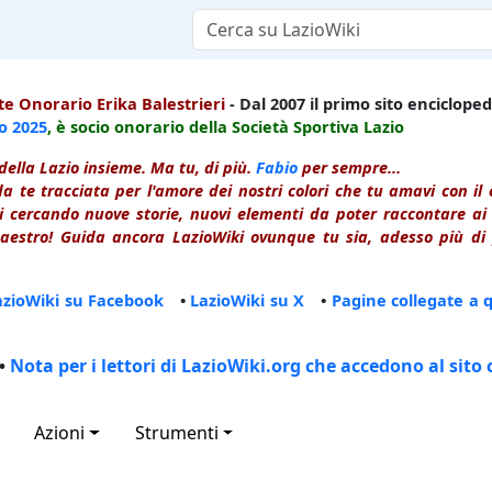
e Onorario Erika Balestrieri
- Dal 2007 il primo sito enciclopedi
io
2025
, è socio onorario della Società Sportiva Lazio
della Lazio insieme. Ma tu, di più.
Fabio
per sempre...
a te tracciata per l'amore dei nostri colori che tu amavi con i
 cercando nuove storie, nuovi elementi da poter raccontare ai le
estro! Guida ancora LazioWiki ovunque tu sia, adesso più di p
azioWiki su Facebook
•
LazioWiki su X
•
Pagine collegate a 
•
Nota per i lettori di LazioWiki.org che accedono al sito 
Azioni
Strumenti