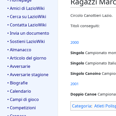
Ragazzi Mar
• Homepage
• Amici di LazioWiki
Circolo Canottieri Lazio.
• Cerca su LazioWiki
• Contatta LazioWiki
Titoli conseguiti:
• Invia un documento
• Sostieni LazioWiki
2000
• Almanacco
Singolo
Campionato mond
• Articolo del giorno
Singolo
Campionato Itali
• Avversarie
Singolo Canoino
Campiona
• Avversarie stagione
• Biografie
2001
• Calendario
Doppio Canoe
Campionato
• Campi di gioco
Categoria
:
Atleti Polis
• Competizioni
• Cronaca