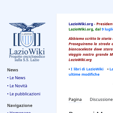
LazioWiki
LazioWiki.org
-
President
LazioWiki.org, dal
9 lugl
Abbiamo scritto la storia 
Proseguiremo la strada d
biancoceleste dove starai
viaggio nostro grande Ma
LazioWiki.org
•
I libri di LazioWiki
•
L
News
ultime modifiche
• Le News
• Le Novità
• Le pubblicazioni
Pagina
Discussione
Navigazione