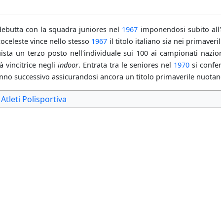
a
 debutta con la squadra juniores nel
1967
imponendosi subito all'
coceleste vince nello stesso
1967
il titolo italiano sia nei primaver
ista un terzo posto nell'individuale sui 100 ai campionati nazion
à vincitrice negli
indoor
. Entrata tra le seniores nel
1970
si confer
nno successivo assicurandosi ancora un titolo primaverile nuotan
Atleti Polisportiva