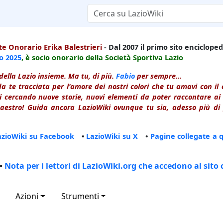
e Onorario Erika Balestrieri
- Dal 2007 il primo sito enciclopedi
io
2025
, è socio onorario della Società Sportiva Lazio
della Lazio insieme. Ma tu, di più.
Fabio
per sempre...
a te tracciata per l'amore dei nostri colori che tu amavi con i
 cercando nuove storie, nuovi elementi da poter raccontare ai le
estro! Guida ancora LazioWiki ovunque tu sia, adesso più di p
azioWiki su Facebook
•
LazioWiki su X
•
Pagine collegate a 
•
Nota per i lettori di LazioWiki.org che accedono al sito 
Azioni
Strumenti