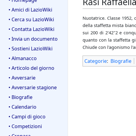
Rasi Raffaell
• Homepage
• Amici di LazioWiki
Nuotatrice. Classe 1952,
• Cerca su LazioWiki
della staffetta mista bian
• Contatta LazioWiki
sui 200 di 2'42"2 e conqu
• Invia un documento
quanto con la staffetta gi
Chiude con l'agonismo l'a
• Sostieni LazioWiki
• Almanacco
Categorie
:
Biografie
• Articolo del giorno
• Avversarie
• Avversarie stagione
• Biografie
• Calendario
• Campi di gioco
• Competizioni
• Cronaca