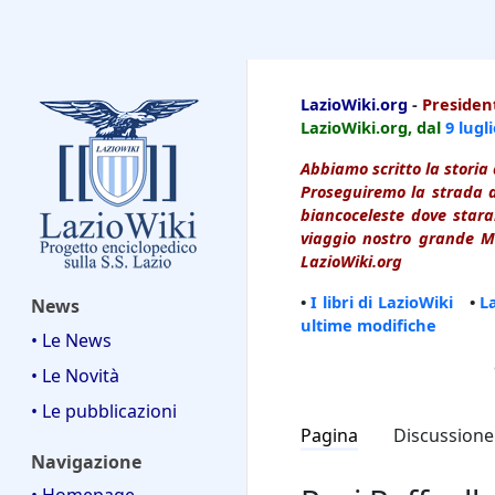
LazioWiki
LazioWiki.org
-
President
LazioWiki.org, dal
9 lugl
Abbiamo scritto la storia 
Proseguiremo la strada d
biancoceleste dove starai
viaggio nostro grande Ma
LazioWiki.org
•
I libri di LazioWiki
•
L
News
ultime modifiche
• Le News
• Le Novità
• Le pubblicazioni
Pagina
Discussione
Navigazione