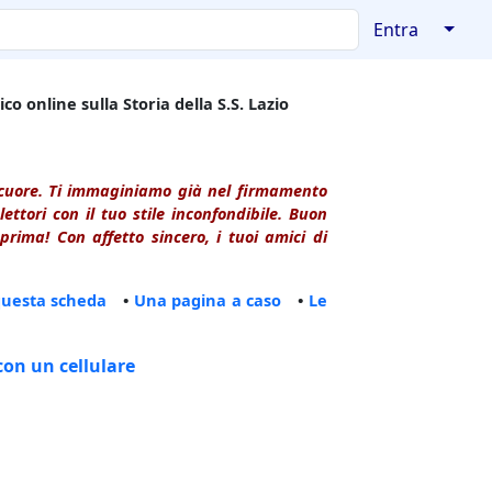
↓
Entra
co online sulla Storia della S.S. Lazio
l cuore. Ti immaginiamo già nel firmamento
ttori con il tuo stile inconfondibile. Buon
rima! Con affetto sincero, i tuoi amici di
questa scheda
•
Una pagina a caso
•
Le
con un cellulare