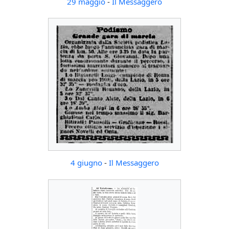
29 maggio
-
Il Messaggero
4 giugno
-
Il Messaggero