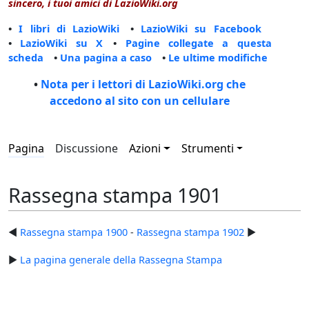
sincero, i tuoi amici di LazioWiki.org
•
I libri di LazioWiki
•
LazioWiki su Facebook
•
LazioWiki su X
•
Pagine collegate a questa
scheda
•
Una pagina a caso
•
Le ultime modifiche
•
Nota per i lettori di LazioWiki.org che
accedono al sito con un cellulare
Pagina
Discussione
Azioni
Strumenti
Rassegna stampa 1901
◄
Rassegna stampa 1900
-
Rassegna stampa 1902
►
►
La pagina generale della Rassegna Stampa