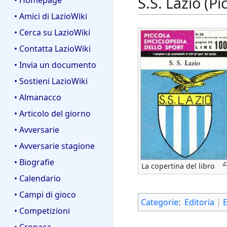
S.S. Lazio (P
• Homepage
• Amici di LazioWiki
• Cerca su LazioWiki
• Contatta LazioWiki
• Invia un documento
• Sostieni LazioWiki
• Almanacco
• Articolo del giorno
• Avversarie
• Avversarie stagione
• Biografie
La copertina del libro
• Calendario
• Campi di gioco
Categorie
:
Editoria
E
• Competizioni
• Cronaca