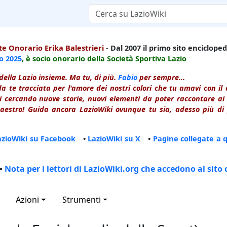
e Onorario Erika Balestrieri
- Dal 2007 il primo sito enciclopedi
io
2025
, è socio onorario della Società Sportiva Lazio
della Lazio insieme. Ma tu, di più.
Fabio
per sempre...
a te tracciata per l'amore dei nostri colori che tu amavi con i
 cercando nuove storie, nuovi elementi da poter raccontare ai le
estro! Guida ancora LazioWiki ovunque tu sia, adesso più di p
azioWiki su Facebook
•
LazioWiki su X
•
Pagine collegate a 
•
Nota per i lettori di LazioWiki.org che accedono al sito 
Azioni
Strumenti