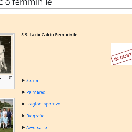
lcio femminile
S.S. Lazio Calcio Femminile
e
►
Storia
►
Palmares
►
Stagioni sportive
►
Biografie
►
Avversarie