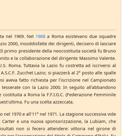
ta nel 1969. Nel
1968
a Roma esistevano due squadre
io 2000, insoddisfatte dei dirigenti, decisero di lasciare
. Il primo presidente della neocostituita società fu Bruno
onito e la collaborazione del dirigente Massimo Valente.
S. Roma. Tuttavia la Lazio fu costretta ad iscriversi al
.S.C.F. Zucchet Lazio; si piazzerà al 2° posto alle spalle
i aveva fatto richiesta per l'iscrizione nel Campionato
a tesserate con la Lazio 2000. In seguito all'abbandono
ne costituita a Roma la F.F.I.G.C. (Federazione Femminile
uest'ultima. Fu una scelta azzeccata.
sto nel 1970 e all'11° nel 1971. La stagione successiva vide
l e Carter e una nuova sponsorizzazione, la Lubiam, che
sultati non si fecero attendere: vittoria nel girone di
le per l'assegnazione del titolo di Campione d'Italia. Fu