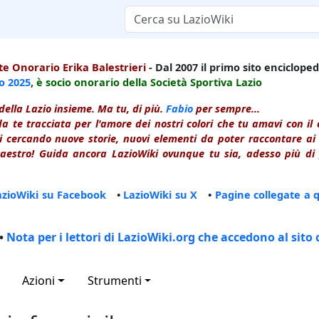
e Onorario Erika Balestrieri
- Dal 2007 il primo sito enciclopedi
io
2025
, è socio onorario della Società Sportiva Lazio
della Lazio insieme. Ma tu, di più.
Fabio
per sempre...
a te tracciata per l'amore dei nostri colori che tu amavi con i
 cercando nuove storie, nuovi elementi da poter raccontare ai le
estro! Guida ancora LazioWiki ovunque tu sia, adesso più di p
azioWiki su Facebook
•
LazioWiki su X
•
Pagine collegate a 
•
Nota per i lettori di LazioWiki.org che accedono al sito 
Azioni
Strumenti