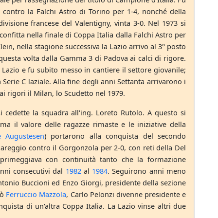
 contro la Falchi Astro di Torino per 1-4, nonché della
divisione francese del Valentigny, vinta 3-0. Nel 1973 si
nfitta nella finale di Coppa Italia dalla Falchi Astro per
ein, nella stagione successiva la Lazio arrivo al 3° posto
 questa volta dalla Gamma 3 di Padova ai calci di rigore.
Lazio e fu subito messo in cantiere il settore giovanile;
Serie C laziale. Alla fine degli anni Settanta arrivarono i
i rigori il Milan, lo Scudetto nel 1979.
edette la squadra all'ing. Loreto Rutolo. A questo si
ma il valore delle ragazze rimaste e le iniziative della
e Augustesen
) portarono alla conquista del secondo
areggio contro il Gorgonzola per 2-0, con reti della Del
 primeggiava con continuità tanto che la formazione
anni consecutivi dal
1982
al
1984
. Seguirono anni meno
 Antonio Buccioni ed Enzo Giorgi, presidente della sezione
vò
Ferruccio Mazzola
, Carlo Pelonzi divenne presidente e
quista di un'altra Coppa Italia. La Lazio vinse altri due