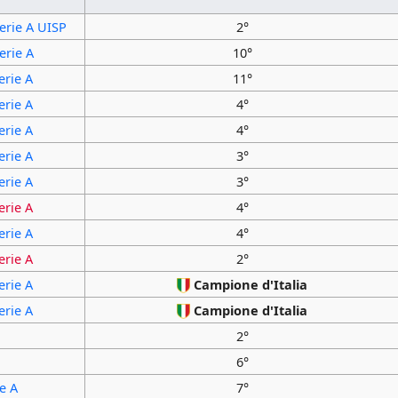
erie A UISP
2°
erie A
10°
erie A
11°
erie A
4°
erie A
4°
erie A
3°
erie A
3°
erie A
4°
erie A
4°
erie A
2°
erie A
Campione d'Italia
erie A
Campione d'Italia
2°
6°
ie A
7°