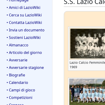
S.S. Lazio Ca
• Homepage
• Amici di LazioWiki
• Cerca su LazioWiki
• Contatta LazioWiki
• Invia un documento
• Sostieni LazioWiki
• Almanacco
• Articolo del giorno
• Avversarie
Lazio Calcio Femminil
1969
• Avversarie stagione
• Biografie
• Calendario
• Campi di gioco
• Competizioni
• Cronaca