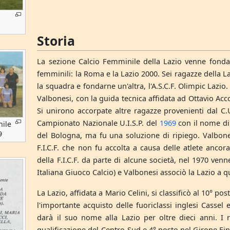
Storia
La sezione Calcio Femminile della Lazio venne fonda
femminili: la Roma e la Lazio 2000. Sei ragazze della Laz
la squadra e fondarne un'altra, l'A.S.C.F. Olimpic Lazio
Valbonesi, con la guida tecnica affidata ad Ottavio Acc
Si unirono accorpate altre ragazze provenienti dal C.U.
Campionato Nazionale U.I.S.P. del
1969
con il nome di A
nile
9
del Bologna, ma fu una soluzione di ripiego. Valbones
F.I.C.F. che non fu accolta a causa delle atlete ancor
della F.I.C.F. da parte di alcune società, nel 1970 ven
Italiana Giuoco Calcio) e Valbonesi associò la Lazio a q
La Lazio, affidata a Mario Celini, si classificò al 10° po
l'importante acquisto delle fuoriclassi inglesi Casse
darà il suo nome alla Lazio per oltre dieci anni. I ri
qualificazione del Centro-Sud e 4° posto nel Girone Fina