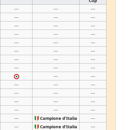
Cup
---
---
---
---
---
---
---
---
---
---
---
---
---
---
---
---
---
---
---
---
---
---
---
---
---
---
---
---
---
---
---
---
---
---
---
---
---
---
---
Campione d'Italia
---
---
Campione d'Italia
---