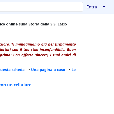
↓
Entra
co online sulla Storia della S.S. Lazio
l cuore. Ti immaginiamo già nel firmamento
ttori con il tuo stile inconfondibile. Buon
rima! Con affetto sincero, i tuoi amici di
questa scheda
•
Una pagina a caso
•
Le
con un cellulare