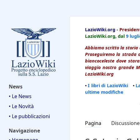
LazioWiki
LazioWiki.org
-
President
LazioWiki.org, dal
9 lugl
Abbiamo scritto la storia 
Proseguiremo la strada d
biancoceleste dove starai
viaggio nostro grande Ma
LazioWiki.org
•
I libri di LazioWiki
•
L
News
ultime modifiche
• Le News
• Le Novità
• Le pubblicazioni
Pagina
Discussione
Navigazione