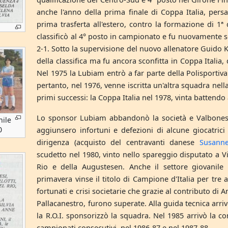
anche l'anno della prima finale di Coppa Italia, persa
prima trasferta all'estero, contro la formazione di 1ª 
classificò al 4° posto in campionato e fu nuovamente sco
2-1. Sotto la supervisione del nuovo allenatore Guido Kl
della classifica ma fu ancora sconfitta in Coppa Italia,
Nel 1975 la Lubiam entrò a far parte della Polisportiva 
pertanto, nel 1976, venne iscritta un'altra squadra nella 
primi successi: la Coppa Italia nel 1978, vinta battendo a
Lo sponsor Lubiam abbandonò la società e Valbonesi c
nile
0
aggiunsero infortuni e defezioni di alcune giocatrici 
dirigenza (acquisto del centravanti danese
Susann
scudetto nel 1980, vinto nello spareggio disputato a Vi
Rio e della Augustesen. Anche il settore giovanile
primavera vinse il titolo di Campione d'Italia per tre 
fortunati e crisi societarie che grazie al contributo di
Pallacanestro, furono superate. Alla guida tecnica arri
la R.O.I. sponsorizzò la squadra. Nel 1985 arrivò la con
campionati consecutivi, nel 1986-87 e nel 1987-88.