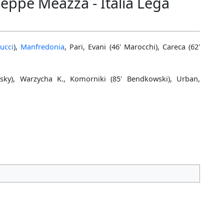
eppe Meazza - Italia Lega
ucci
),
Manfredonia
, Pari, Evani (46' Marocchi), Careca (62'
ky), Warzycha K., Komorniki (85' Bendkowski), Urban,