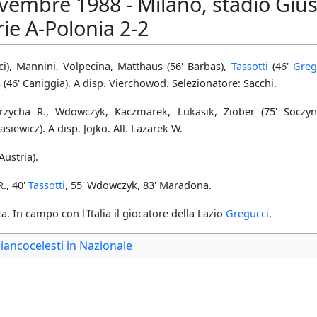
vembre 1988 - Milano, stadio Gius
ie A-Polonia 2-2
ci), Mannini, Volpecina, Matthaus (56' Barbas),
Tassotti
(46'
Greg
(46' Caniggia). A disp. Vierchowod. Selezionatore: Sacchi.
ycha R., Wdowczyk, Kaczmarek, Lukasik, Ziober (75' Soczyns
siewicz). A disp. Jojko. All. Lazarek W.
ustria).
., 40'
Tassotti
, 55' Wdowczyk, 83' Maradona.
ca. In campo con l'Italia il giocatore della Lazio
Gregucci
.
biancocelesti in Nazionale