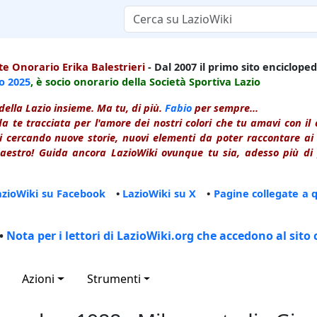
e Onorario Erika Balestrieri
- Dal 2007 il primo sito enciclopedi
io
2025
, è socio onorario della Società Sportiva Lazio
della Lazio insieme. Ma tu, di più.
Fabio
per sempre...
a te tracciata per l'amore dei nostri colori che tu amavi con i
 cercando nuove storie, nuovi elementi da poter raccontare ai le
estro! Guida ancora LazioWiki ovunque tu sia, adesso più di p
azioWiki su Facebook
•
LazioWiki su X
•
Pagine collegate a 
•
Nota per i lettori di LazioWiki.org che accedono al sito 
Azioni
Strumenti