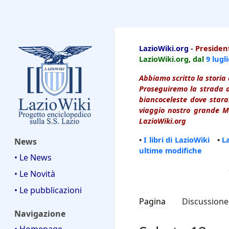
LazioWiki
LazioWiki.org
-
President
LazioWiki.org, dal
9 lugl
Abbiamo scritto la storia 
Proseguiremo la strada d
biancoceleste dove starai
viaggio nostro grande Ma
LazioWiki.org
•
I libri di LazioWiki
•
L
News
ultime modifiche
• Le News
• Le Novità
• Le pubblicazioni
Pagina
Discussione
Navigazione