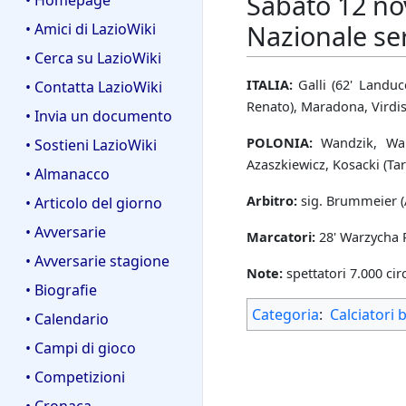
Sabato 12 no
• Homepage
Nazionale ser
• Amici di LazioWiki
• Cerca su LazioWiki
ITALIA:
Galli (62' Landuc
• Contatta LazioWiki
Renato), Maradona, Virdis 
• Invia un documento
POLONIA:
Wandzik, Warz
• Sostieni LazioWiki
Azaszkiewicz, Kosacki (Tara
• Almanacco
Arbitro:
sig. Brummeier (A
• Articolo del giorno
• Avversarie
Marcatori:
28' Warzycha R
• Avversarie stagione
Note:
spettatori 7.000 cir
• Biografie
Categoria
:
Calciatori 
• Calendario
• Campi di gioco
• Competizioni
• Cronaca