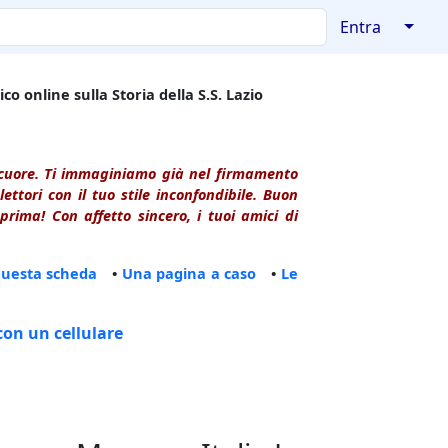
↓
Entra
co online sulla Storia della S.S. Lazio
l cuore. Ti immaginiamo già nel firmamento
ttori con il tuo stile inconfondibile. Buon
rima! Con affetto sincero, i tuoi amici di
questa scheda
•
Una pagina a caso
•
Le
con un cellulare