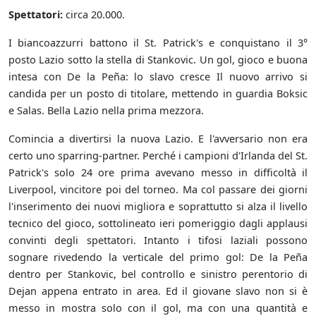
Spettatori:
circa 20.000.
I biancoazzurri battono il St. Patrick's e conquistano il 3°
posto Lazio sotto la stella di Stankovic. Un gol, gioco e buona
intesa con De la Peña: lo slavo cresce Il nuovo arrivo si
candida per un posto di titolare, mettendo in guardia Boksic
e Salas. Bella Lazio nella prima mezzora.
Comincia a divertirsi la nuova Lazio. E l'avversario non era
certo uno sparring-partner. Perché i campioni d'Irlanda del St.
Patrick's solo 24 ore prima avevano messo in difficoltà il
Liverpool, vincitore poi del torneo. Ma col passare dei giorni
l'inserimento dei nuovi migliora e soprattutto si alza il livello
tecnico del gioco, sottolineato ieri pomeriggio dagli applausi
convinti degli spettatori. Intanto i tifosi laziali possono
sognare rivedendo la verticale del primo gol: De la Peña
dentro per Stankovic, bel controllo e sinistro perentorio di
Dejan appena entrato in area. Ed il giovane slavo non si è
messo in mostra solo con il gol, ma con una quantità e