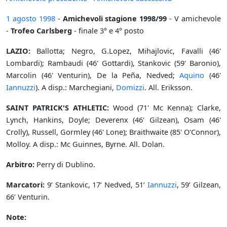
1 agosto
1998
-
Amichevoli stagione 1998/99
- V amichevole
-
Trofeo Carlsberg
- finale 3° e 4° posto
LAZIO:
Ballotta; Negro, G.Lopez, Mihajlovic, Favalli (46'
Lombardi); Rambaudi (46' Gottardi), Stankovic (59' Baronio),
Marcolin (46' Venturin), De la Peña, Nedved;
Aquino
(46'
Iannuzzi
). A disp.: Marchegiani,
Domizzi
. All. Eriksson.
SAINT PATRICK'S ATHLETIC:
Wood (71' Mc Kenna); Clarke,
Lynch, Hankins, Doyle; Deverenx (46' Gilzean), Osam (46'
Crolly), Russell, Gormley (46' Lone); Braithwaite (85' O'Connor),
Molloy. A disp.: Mc Guinnes, Byrne. All. Dolan.
Arbitro:
Perry di Dublino.
Marcatori:
9’ Stankovic, 17’ Nedved, 51’
Iannuzzi
, 59’ Gilzean,
66’ Venturin.
Note: