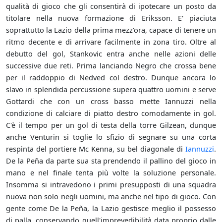
qualità di gioco che gli consentirà di ipotecare un posto da
titolare nella nuova formazione di Eriksson. E' piaciuta
soprattutto la Lazio della prima mezz'ora, capace di tenere un
ritmo decente e di arrivare facilmente in zona tiro. Oltre al
debutto del gol, Stankovic entra anche nelle azioni delle
successive due reti. Prima lanciando Negro che crossa bene
per il raddoppio di Nedved col destro. Dunque ancora lo
slavo in splendida percussione supera quattro uomini e serve
Gottardi che con un cross basso mette Iannuzzi nella
condizione di calciare di piatto destro comodamente in gol.
C'è il tempo per un gol di testa della torre Gilzean, dunque
anche Venturin si toglie lo sfizio di segnare su una corta
respinta del portiere Mc Kenna, su bel diagonale di
Iannuzzi
.
De la Peña da parte sua sta prendendo il pallino del gioco in
mano e nel finale tenta più volte la soluzione personale.
Insomma si intravedono i primi presupposti di una squadra
nuova non solo negli uomini, ma anche nel tipo di gioco. Con
gente come De la Peña, la Lazio gestisce meglio il possesso
di palla, conservando quell'imprevedibilità data proprio dalle