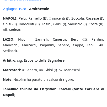
2 giugno
1928
-
Amichevole
NAPOLI:
Pelvi, Ramello (II), Innocenti (I), Zoccola, Cassese (I),
Ghisi (II), Innocenti (II), Tosini, Ghisi (I), Sallustro (I), Costa (II).
All. Molnar.
LAZIO:
Nicolini, Zannelli, Canestri, Berti (II), Pardini,
Maneschi, Marcacci, Paganini, Sanero, Cappa, Fenili. All.
Sedlacek.
Arbitro:
sig. Esposito della Bagnolese.
Marcatori:
4' Sanero, 44' Ghisi (I), 57' Maneschi.
Note:
Nicolini ha parato un calcio di rigore.
Tabellino fornito da Chrystian Calvelli (fonte Corriere di
Napoli)