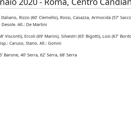
naio 2020 - Roma, Centro Candiani
Italiano, Rizzo (60’ Clemello), Rossi, Casazza, Armocida (57’ Sacco)
, Desole. All.: De Martini
8’ Visconti), Ercoli (69’ Marini), Silvestri (65’ Bigotti), Losi (67’ Bor
disp.: Caruso, Stano. All.: Gonini
25’ Barone, 40’ Serra, 62’ Serra, 68’ Serra