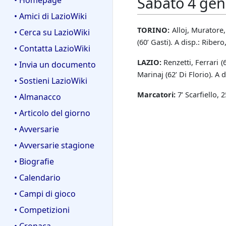
Sabato 4 gen
• Homepage
• Amici di LazioWiki
TORINO:
Alloj, Muratore, 
• Cerca su LazioWiki
(60’ Gasti). A disp.: Ribero
• Contatta LazioWiki
LAZIO:
Renzetti, Ferrari (6
• Invia un documento
Marinaj (62’ Di Florio). A 
• Sostieni LazioWiki
Marcatori:
7’ Scarfiello, 
• Almanacco
• Articolo del giorno
• Avversarie
• Avversarie stagione
• Biografie
• Calendario
• Campi di gioco
• Competizioni
• Cronaca