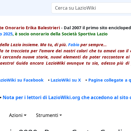
e Onorario Erika Balestrieri
- Dal 2007 il primo sito enciclopedi
io
2025
, è socio onorario della Società Sportiva Lazio
della Lazio insieme. Ma tu, di più.
Fabio
per sempre...
a te tracciata per l'amore dei nostri colori che tu amavi con i
 cercando nuove storie, nuovi elementi da poter raccontare ai le
estro! Guida ancora LazioWiki ovunque tu sia, adesso più di p
azioWiki su Facebook
•
LazioWiki su X
•
Pagine collegate a 
•
Nota per i lettori di LazioWiki.org che accedono al sito 
Azioni
Strumenti