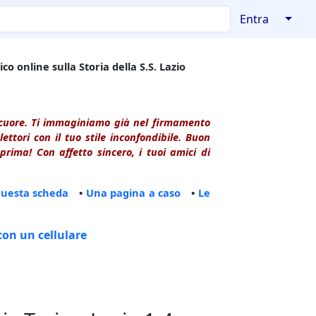
↓
Entra
co online sulla Storia della S.S. Lazio
l cuore. Ti immaginiamo già nel firmamento
ttori con il tuo stile inconfondibile. Buon
rima! Con affetto sincero, i tuoi amici di
questa scheda
•
Una pagina a caso
•
Le
con un cellulare