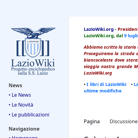
LazioWiki
LazioWiki.org
-
President
LazioWiki.org, dal
9 lugl
Abbiamo scritto la storia 
Proseguiremo la strada d
biancoceleste dove starai
viaggio nostro grande Ma
LazioWiki.org
•
I libri di LazioWiki
•
L
News
ultime modifiche
• Le News
• Le Novità
• Le pubblicazioni
Pagina
Discussione
Navigazione