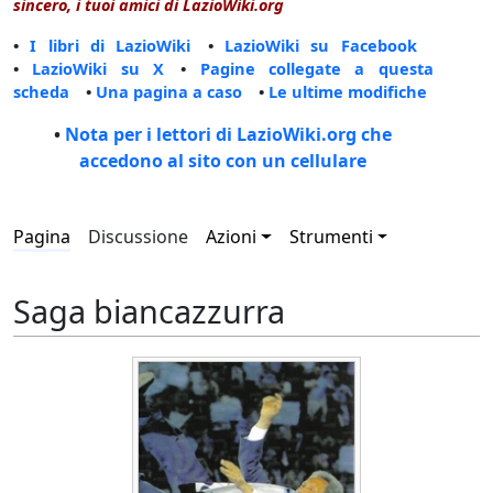
sincero, i tuoi amici di LazioWiki.org
•
I libri di LazioWiki
•
LazioWiki su Facebook
•
LazioWiki su X
•
Pagine collegate a questa
scheda
•
Una pagina a caso
•
Le ultime modifiche
•
Nota per i lettori di LazioWiki.org che
accedono al sito con un cellulare
Pagina
Discussione
Azioni
Strumenti
Saga biancazzurra