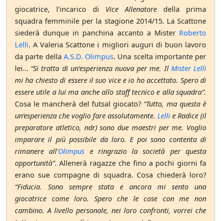
giocatrice, l’incarico di
Vice Allenatore
della prima
squadra femminile per la stagione 2014/15. La Scattone
siederà dunque in panchina accanto a Mister
Roberto
Lelli
. A Valeria Scattone i migliori auguri di buon lavoro
da parte della
A.S.D. Olimpus
. Una scelta importante per
lei…
“Si tratta di un’esperienza nuova per me. Il
Mister Lelli
mi ha chiesto di essere il suo vice e io ho accettato. Spero di
essere utile a lui ma anche allo staff tecnico e alla squadra”.
Cosa le mancherà del futsal giocato?
“Tutto, ma questa è
un’esperienza che voglio fare assolutamente.
Lelli
e Radice (il
preparatore atletico, ndr) sono due maestri per me. Voglio
imparare il più possibile da loro. E poi sono contenta di
rimanere all'
Olimpus
e ringrazio la società per questa
opportunità”
. Allenerà ragazze che fino a pochi giorni fa
erano sue compagne di squadra. Cosa chiederà loro?
“Fiducia. Sono sempre stata e ancora mi sento una
giocatrice come loro. Spero che le cose con me non
cambino. A livello personale, nei loro confronti, vorrei che