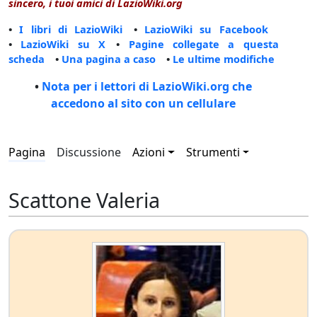
sincero, i tuoi amici di LazioWiki.org
•
I libri di LazioWiki
•
LazioWiki su Facebook
•
LazioWiki su X
•
Pagine collegate a questa
scheda
•
Una pagina a caso
•
Le ultime modifiche
•
Nota per i lettori di LazioWiki.org che
accedono al sito con un cellulare
Pagina
Discussione
Azioni
Strumenti
Scattone Valeria