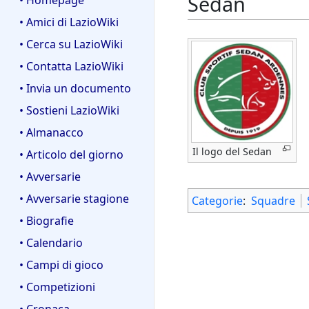
Sedan
• Homepage
• Amici di LazioWiki
• Cerca su LazioWiki
• Contatta LazioWiki
• Invia un documento
• Sostieni LazioWiki
• Almanacco
Il logo del Sedan
• Articolo del giorno
• Avversarie
• Avversarie stagione
Categorie
:
Squadre
• Biografie
• Calendario
• Campi di gioco
• Competizioni
• Cronaca