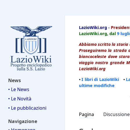
LazioWiki
LazioWiki.org
-
President
LazioWiki.org, dal
9 lugl
Abbiamo scritto la storia 
Proseguiremo la strada d
biancoceleste dove starai
viaggio nostro grande Ma
LazioWiki.org
•
I libri di LazioWiki
•
L
News
ultime modifiche
• Le News
• Le Novità
• Le pubblicazioni
Pagina
Discussione
Navigazione