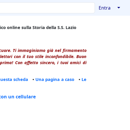
↓
Entra
co online sulla Storia della S.S. Lazio
l cuore. Ti immaginiamo già nel firmamento
ttori con il tuo stile inconfondibile. Buon
rima! Con affetto sincero, i tuoi amici di
questa scheda
•
Una pagina a caso
•
Le
con un cellulare