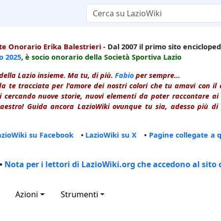
e Onorario Erika Balestrieri
- Dal 2007 il primo sito enciclopedi
io
2025
, è socio onorario della Società Sportiva Lazio
della Lazio insieme. Ma tu, di più.
Fabio
per sempre...
a te tracciata per l'amore dei nostri colori che tu amavi con i
 cercando nuove storie, nuovi elementi da poter raccontare ai le
estro! Guida ancora LazioWiki ovunque tu sia, adesso più di p
azioWiki su Facebook
•
LazioWiki su X
•
Pagine collegate a 
•
Nota per i lettori di LazioWiki.org che accedono al sito 
Azioni
Strumenti