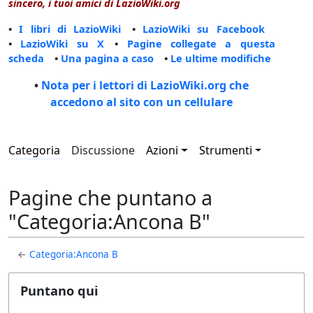
sincero, i tuoi amici di LazioWiki.org
•
I libri di LazioWiki
•
LazioWiki su Facebook
•
LazioWiki su X
•
Pagine collegate a questa
scheda
•
Una pagina a caso
•
Le ultime modifiche
•
Nota per i lettori di LazioWiki.org che
accedono al sito con un cellulare
Categoria
Discussione
Azioni
Strumenti
Pagine che puntano a
"Categoria:Ancona B"
←
Categoria:Ancona B
Puntano qui