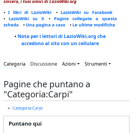
sincero, i tuoi amici di LazioWiki.org
•
I libri di LazioWiki
•
LazioWiki su Facebook
•
LazioWiki su X
•
Pagine collegate a questa
scheda
•
Una pagina a caso
•
Le ultime modifiche
•
Nota per i lettori di LazioWiki.org che
accedono al sito con un cellulare
Categoria
Discussione
Azioni
Strumenti
Pagine che puntano a
"Categoria:Carpi"
←
Categoria:Carpi
Puntano qui