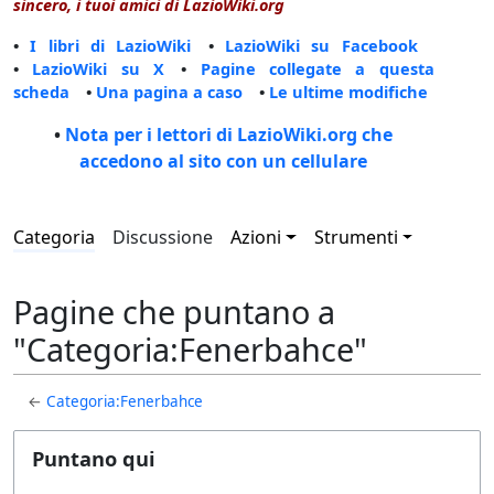
sincero, i tuoi amici di LazioWiki.org
•
I libri di LazioWiki
•
LazioWiki su Facebook
•
LazioWiki su X
•
Pagine collegate a questa
scheda
•
Una pagina a caso
•
Le ultime modifiche
•
Nota per i lettori di LazioWiki.org che
accedono al sito con un cellulare
Categoria
Discussione
Azioni
Strumenti
Pagine che puntano a
"Categoria:Fenerbahce"
←
Categoria:Fenerbahce
Puntano qui