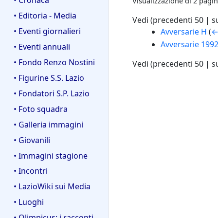
Visualizzazione di 2 pagin
• Editoria - Media
Vedi (
precedenti 50
|
s
• Eventi giornalieri
Avversarie H
(
←
Avversarie 199
• Eventi annuali
• Fondo Renzo Nostini
Vedi (
precedenti 50
|
s
• Figurine S.S. Lazio
• Fondatori S.P. Lazio
• Foto squadra
• Galleria immagini
• Giovanili
• Immagini stagione
• Incontri
• LazioWiki sui Media
• Luoghi
• Olimpicus: i racconti