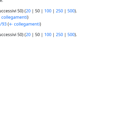
e.
uccessivi 50
) (
20
|
50
|
100
|
250
|
500
).
 collegamenti
)
2/93
(
← collegamenti
)
uccessivi 50
) (
20
|
50
|
100
|
250
|
500
).