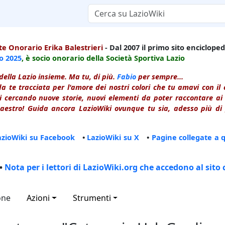
e Onorario Erika Balestrieri
- Dal 2007 il primo sito enciclopedi
io
2025
, è socio onorario della Società Sportiva Lazio
della Lazio insieme. Ma tu, di più.
Fabio
per sempre...
a te tracciata per l'amore dei nostri colori che tu amavi con i
 cercando nuove storie, nuovi elementi da poter raccontare ai le
estro! Guida ancora LazioWiki ovunque tu sia, adesso più di p
azioWiki su Facebook
•
LazioWiki su X
•
Pagine collegate a 
•
Nota per i lettori di LazioWiki.org che accedono al sito 
one
Azioni
Strumenti