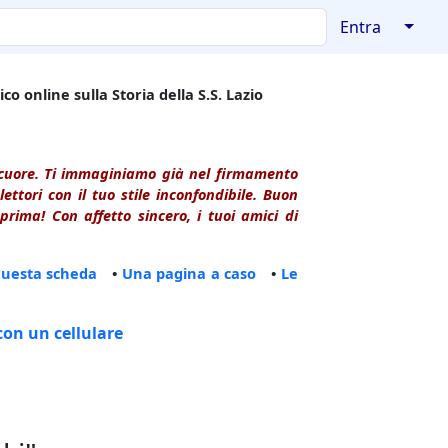
↓
Entra
co online sulla Storia della S.S. Lazio
l cuore. Ti immaginiamo già nel firmamento
ttori con il tuo stile inconfondibile. Buon
rima! Con affetto sincero, i tuoi amici di
questa scheda
•
Una pagina a caso
•
Le
con un cellulare