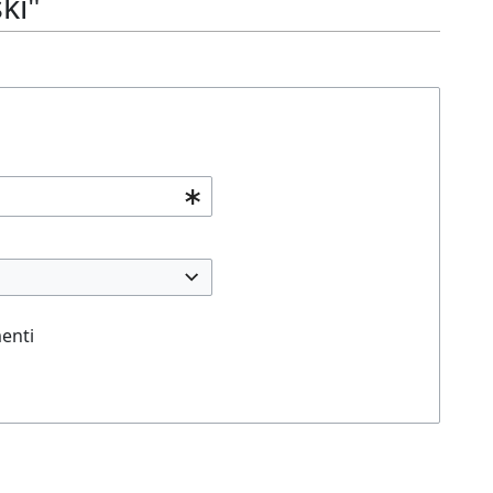
ki"
enti