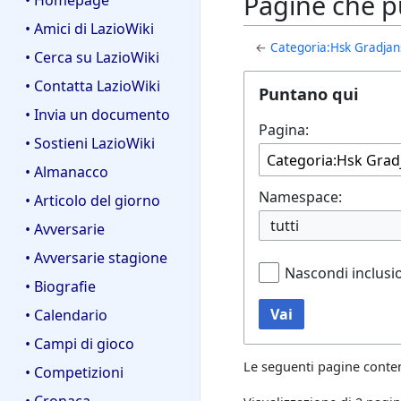
Pagine che p
• Homepage
• Amici di LazioWiki
←
Categoria:Hsk Gradjan
• Cerca su LazioWiki
• Contatta LazioWiki
Puntano qui
• Invia un documento
Pagina:
• Sostieni LazioWiki
• Almanacco
Namespace:
• Articolo del giorno
tutti
• Avversarie
• Avversarie stagione
Nascondi inclusi
• Biografie
Vai
• Calendario
• Campi di gioco
Le seguenti pagine conte
• Competizioni
• Cronaca