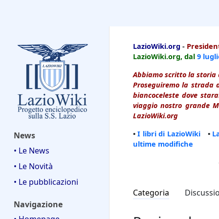
LazioWiki
LazioWiki.org
-
President
LazioWiki.org, dal
9 lugl
Abbiamo scritto la storia 
Proseguiremo la strada d
biancoceleste dove starai
viaggio nostro grande Ma
LazioWiki.org
•
I libri di LazioWiki
•
L
News
ultime modifiche
• Le News
• Le Novità
• Le pubblicazioni
Categoria
Discussi
Navigazione