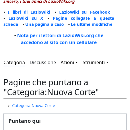
sincero, i tuoi amici di LazioWiki.org
•
I libri di LazioWiki
•
LazioWiki su Facebook
•
LazioWiki su X
•
Pagine collegate a questa
scheda
•
Una pagina a caso
•
Le ultime modifiche
•
Nota per i lettori di LazioWiki.org che
accedono al sito con un cellulare
Categoria
Discussione
Azioni
Strumenti
Pagine che puntano a
"Categoria:Nuova Corte"
←
Categoria:Nuova Corte
Puntano qui