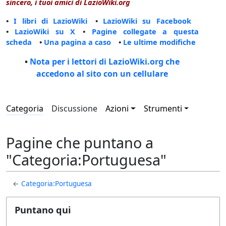
sincero, i tuoi amici di LazioWiki.org
•
I libri di LazioWiki
•
LazioWiki su Facebook
•
LazioWiki su X
•
Pagine collegate a questa
scheda
•
Una pagina a caso
•
Le ultime modifiche
•
Nota per i lettori di LazioWiki.org che
accedono al sito con un cellulare
Categoria
Discussione
Azioni
Strumenti
Pagine che puntano a
"Categoria:Portuguesa"
←
Categoria:Portuguesa
Puntano qui