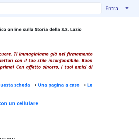
↓
Entra
co online sulla Storia della S.S. Lazio
l cuore. Ti immaginiamo già nel firmamento
ttori con il tuo stile inconfondibile. Buon
rima! Con affetto sincero, i tuoi amici di
questa scheda
•
Una pagina a caso
•
Le
con un cellulare