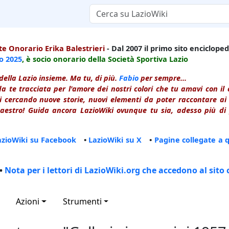
e Onorario Erika Balestrieri
- Dal 2007 il primo sito enciclopedi
io
2025
, è socio onorario della Società Sportiva Lazio
della Lazio insieme. Ma tu, di più.
Fabio
per sempre...
a te tracciata per l'amore dei nostri colori che tu amavi con i
 cercando nuove storie, nuovi elementi da poter raccontare ai le
estro! Guida ancora LazioWiki ovunque tu sia, adesso più di p
azioWiki su Facebook
•
LazioWiki su X
•
Pagine collegate a 
•
Nota per i lettori di LazioWiki.org che accedono al sito 
Azioni
Strumenti