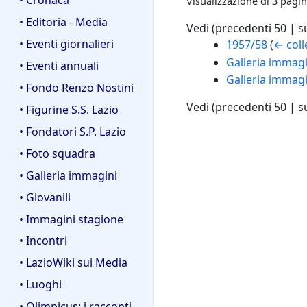
Visualizzazione di 3 pagin
• Editoria - Media
Vedi (
precedenti 50
|
s
• Eventi giornalieri
1957/58
(
← col
Galleria immagi
• Eventi annuali
Galleria immagi
• Fondo Renzo Nostini
Vedi (
precedenti 50
|
s
• Figurine S.S. Lazio
• Fondatori S.P. Lazio
• Foto squadra
• Galleria immagini
• Giovanili
• Immagini stagione
• Incontri
• LazioWiki sui Media
• Luoghi
• Olimpicus: i racconti