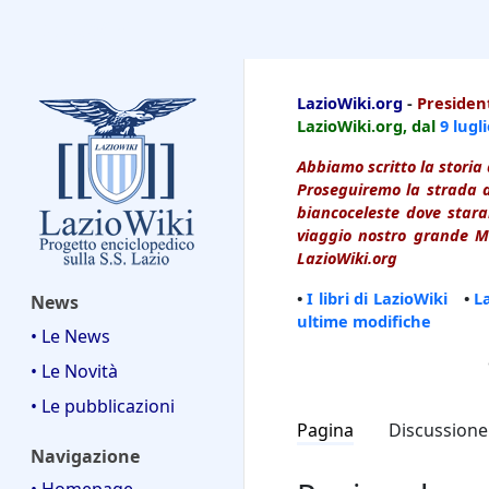
LazioWiki
LazioWiki.org
-
President
LazioWiki.org, dal
9 lugl
Abbiamo scritto la storia 
Proseguiremo la strada d
biancoceleste dove starai
viaggio nostro grande Ma
LazioWiki.org
•
I libri di LazioWiki
•
L
News
ultime modifiche
• Le News
• Le Novità
• Le pubblicazioni
Pagina
Discussione
Navigazione