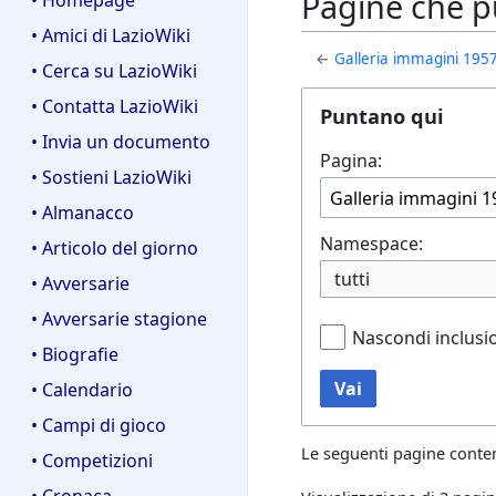
Pagine che p
• Homepage
• Amici di LazioWiki
←
Galleria immagini 195
• Cerca su LazioWiki
• Contatta LazioWiki
Puntano qui
• Invia un documento
Pagina:
• Sostieni LazioWiki
• Almanacco
Namespace:
• Articolo del giorno
tutti
• Avversarie
• Avversarie stagione
Nascondi inclusi
• Biografie
Vai
• Calendario
• Campi di gioco
Le seguenti pagine conte
• Competizioni
• Cronaca