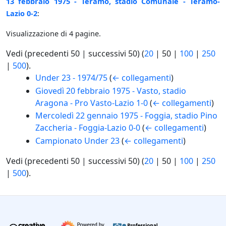
13 febbraio 1975 - Teramo, stadio Comunale - Teramo-
Lazio 0-2
:
Visualizzazione di 4 pagine.
Vedi (
precedenti 50
|
successivi 50
) (
20
|
50
|
100
|
250
|
500
).
Under 23 - 1974/75
(
← collegamenti
)
Giovedì 20 febbraio 1975 - Vasto, stadio
Aragona - Pro Vasto-Lazio 1-0
(
← collegamenti
)
Mercoledì 22 gennaio 1975 - Foggia, stadio Pino
Zaccheria - Foggia-Lazio 0-0
(
← collegamenti
)
Campionato Under 23
(
← collegamenti
)
Vedi (
precedenti 50
|
successivi 50
) (
20
|
50
|
100
|
250
|
500
).