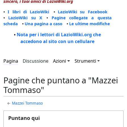
sincero, i tuoi amici di LazioWiki.org
•
I libri di LazioWiki
•
LazioWiki su Facebook
•
LazioWiki su X
•
Pagine collegate a questa
scheda
•
Una pagina a caso
•
Le ultime modifiche
•
Nota per i lettori di LazioWiki.org che
accedono al sito con un cellulare
Pagina
Discussione
Azioni
Strumenti
Pagine che puntano a "Mazzei
Tommaso"
←
Mazzei Tommaso
Puntano qui