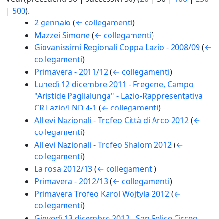
|
500
).
2 gennaio
(
← collegamenti
)
Mazzei Simone
(
← collegamenti
)
Giovanissimi Regionali Coppa Lazio - 2008/09
(
←
collegamenti
)
Primavera - 2011/12
(
← collegamenti
)
Lunedì 12 dicembre 2011 - Fregene, Campo
"Aristide Paglialunga" - Lazio-Rappresentativa
CR Lazio/LND 4-1
(
← collegamenti
)
Allievi Nazionali - Trofeo Città di Arco 2012
(
←
collegamenti
)
Allievi Nazionali - Trofeo Shalom 2012
(
←
collegamenti
)
La rosa 2012/13
(
← collegamenti
)
Primavera - 2012/13
(
← collegamenti
)
Primavera Trofeo Karol Wojtyla 2012
(
←
collegamenti
)
Giovedì 13 dicembre 2012 - San Felice Circeo,