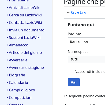
Pagine che p
• Homepage
• Amici di LazioWiki
←
Raule Lino
• Cerca su LazioWiki
• Contatta LazioWiki
Puntano qui
• Invia un documento
Pagina:
• Sostieni LazioWiki
• Almanacco
Namespace:
• Articolo del giorno
tutti
• Avversarie
• Avversarie stagione
Nascondi inclusi
• Biografie
Vai
• Calendario
• Campi di gioco
Le seguenti pagine conte
• Competizioni
• Cronaca