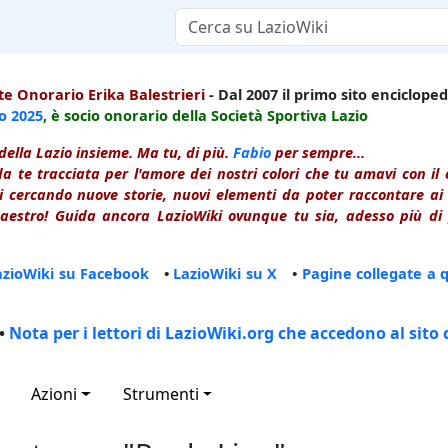
e Onorario Erika Balestrieri
- Dal 2007 il primo sito enciclopedi
io
2025
, è socio onorario della Società Sportiva Lazio
della Lazio insieme. Ma tu, di più.
Fabio
per sempre...
a te tracciata per l'amore dei nostri colori che tu amavi con i
 cercando nuove storie, nuovi elementi da poter raccontare ai le
estro! Guida ancora LazioWiki ovunque tu sia, adesso più di p
azioWiki su Facebook
•
LazioWiki su X
•
Pagine collegate a 
•
Nota per i lettori di LazioWiki.org che accedono al sito 
Azioni
Strumenti