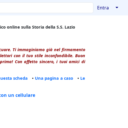
↓
Entra
co online sulla Storia della S.S. Lazio
l cuore. Ti immaginiamo già nel firmamento
ttori con il tuo stile inconfondibile. Buon
rima! Con affetto sincero, i tuoi amici di
questa scheda
•
Una pagina a caso
•
Le
con un cellulare