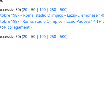
e.
uccessivi 50
) (
20
|
50
|
100
|
250
|
500
).
tobre 1987 – Roma, stadio Olimpico – Lazio-Cremonese 1-0
obre 1987 - Roma, stadio Olimpico – Lazio-Padova 1-1
(
← c
9
(
← collegamenti
)
uccessivi 50
) (
20
|
50
|
100
|
250
|
500
).