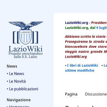
LazioWiki
LazioWiki.org
-
President
LazioWiki.org, dal
9 lugl
Abbiamo scritto la storia 
Proseguiremo la strada d
biancoceleste dove starai
viaggio nostro grande Ma
LazioWiki.org
•
I libri di LazioWiki
•
L
News
ultime modifiche
• Le News
• Le Novità
• Le pubblicazioni
Pagina
Discussione
Navigazione