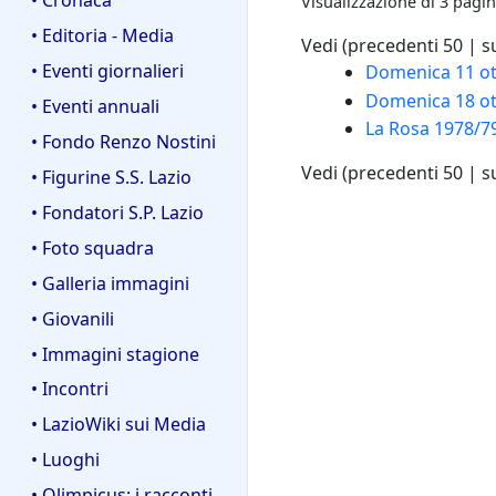
Visualizzazione di 3 pagin
• Editoria - Media
Vedi (
precedenti 50
|
s
• Eventi giornalieri
Domenica 11 ot
Domenica 18 ott
• Eventi annuali
La Rosa 1978/7
• Fondo Renzo Nostini
Vedi (
precedenti 50
|
s
• Figurine S.S. Lazio
• Fondatori S.P. Lazio
• Foto squadra
• Galleria immagini
• Giovanili
• Immagini stagione
• Incontri
• LazioWiki sui Media
• Luoghi
• Olimpicus: i racconti