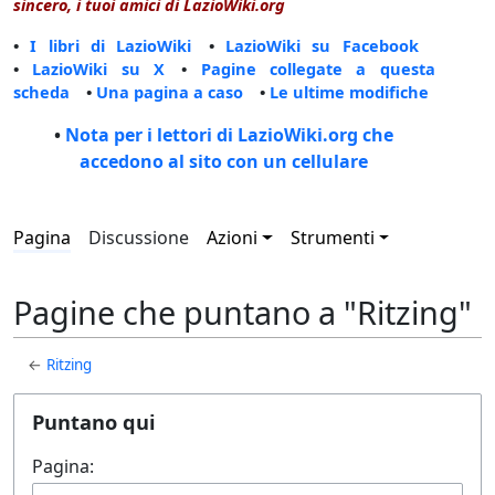
sincero, i tuoi amici di LazioWiki.org
•
I libri di LazioWiki
•
LazioWiki su Facebook
•
LazioWiki su X
•
Pagine collegate a questa
scheda
•
Una pagina a caso
•
Le ultime modifiche
•
Nota per i lettori di LazioWiki.org che
accedono al sito con un cellulare
Pagina
Discussione
Azioni
Strumenti
Pagine che puntano a "Ritzing"
←
Ritzing
Puntano qui
Pagina: