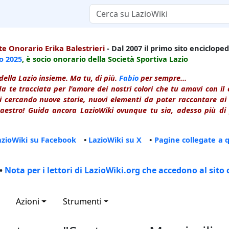
e Onorario Erika Balestrieri
- Dal 2007 il primo sito enciclopedi
io
2025
, è socio onorario della Società Sportiva Lazio
della Lazio insieme. Ma tu, di più.
Fabio
per sempre...
a te tracciata per l'amore dei nostri colori che tu amavi con i
 cercando nuove storie, nuovi elementi da poter raccontare ai le
estro! Guida ancora LazioWiki ovunque tu sia, adesso più di p
azioWiki su Facebook
•
LazioWiki su X
•
Pagine collegate a 
•
Nota per i lettori di LazioWiki.org che accedono al sito 
Azioni
Strumenti