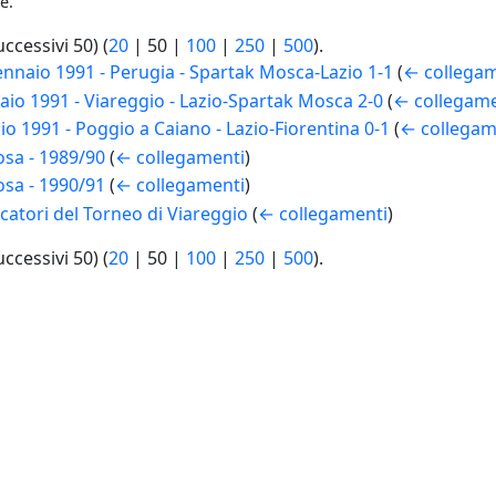
e.
uccessivi 50
) (
20
|
50
|
100
|
250
|
500
).
nnaio 1991 - Perugia - Spartak Mosca-Lazio 1-1
(
← collegam
aio 1991 - Viareggio - Lazio-Spartak Mosca 2-0
(
← collegame
io 1991 - Poggio a Caiano - Lazio-Fiorentina 0-1
(
← collegam
sa - 1989/90
(
← collegamenti
)
sa - 1990/91
(
← collegamenti
)
atori del Torneo di Viareggio
(
← collegamenti
)
uccessivi 50
) (
20
|
50
|
100
|
250
|
500
).