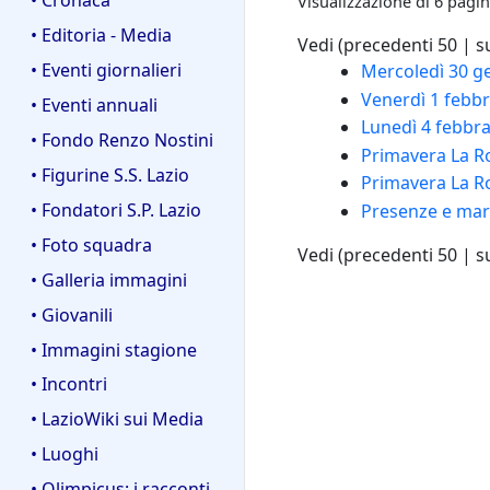
Visualizzazione di 6 pagin
• Editoria - Media
Vedi (
precedenti 50
|
s
• Eventi giornalieri
Mercoledì 30 ge
Venerdì 1 febbr
• Eventi annuali
Lunedì 4 febbra
• Fondo Renzo Nostini
Primavera La Ro
• Figurine S.S. Lazio
Primavera La Ro
• Fondatori S.P. Lazio
Presenze e marc
• Foto squadra
Vedi (
precedenti 50
|
s
• Galleria immagini
• Giovanili
• Immagini stagione
• Incontri
• LazioWiki sui Media
• Luoghi
• Olimpicus: i racconti