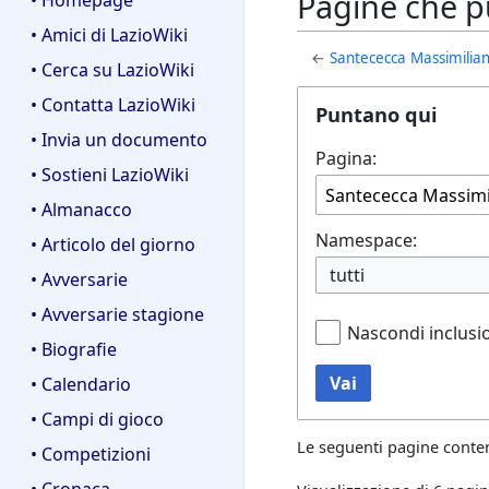
Pagine che p
• Homepage
• Amici di LazioWiki
←
Santececca Massimilia
• Cerca su LazioWiki
• Contatta LazioWiki
Puntano qui
• Invia un documento
Pagina:
• Sostieni LazioWiki
• Almanacco
Namespace:
• Articolo del giorno
tutti
• Avversarie
• Avversarie stagione
Nascondi inclusi
• Biografie
Vai
• Calendario
• Campi di gioco
Le seguenti pagine conte
• Competizioni
• Cronaca