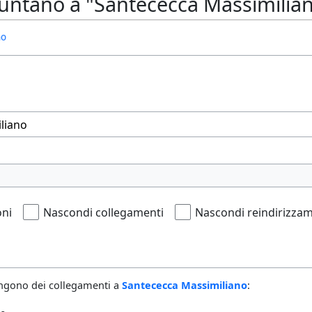
untano a "Santececca Massimilia
no
oni
Nascondi collegamenti
Nascondi reindirizzam
ngono dei collegamenti a
Santececca Massimiliano
: