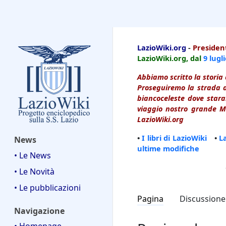
LazioWiki
LazioWiki.org
-
President
LazioWiki.org, dal
9 lugl
Abbiamo scritto la storia 
Proseguiremo la strada d
biancoceleste dove starai
viaggio nostro grande Ma
LazioWiki.org
•
I libri di LazioWiki
•
L
News
ultime modifiche
• Le News
• Le Novità
• Le pubblicazioni
Pagina
Discussione
Navigazione