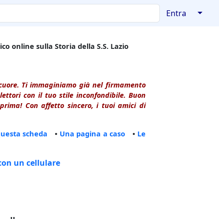
↓
Entra
co online sulla Storia della S.S. Lazio
l cuore. Ti immaginiamo già nel firmamento
ttori con il tuo stile inconfondibile. Buon
rima! Con affetto sincero, i tuoi amici di
questa scheda
•
Una pagina a caso
•
Le
con un cellulare