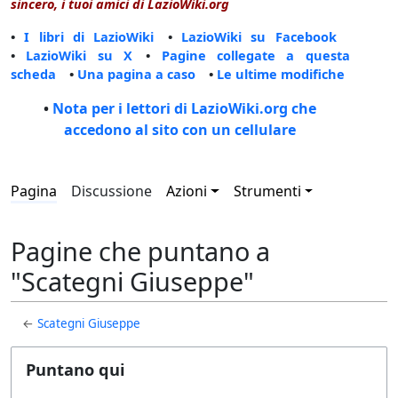
sincero, i tuoi amici di LazioWiki.org
•
I libri di LazioWiki
•
LazioWiki su Facebook
•
LazioWiki su X
•
Pagine collegate a questa
scheda
•
Una pagina a caso
•
Le ultime modifiche
•
Nota per i lettori di LazioWiki.org che
accedono al sito con un cellulare
Pagina
Discussione
Azioni
Strumenti
Pagine che puntano a
"Scategni Giuseppe"
←
Scategni Giuseppe
Puntano qui