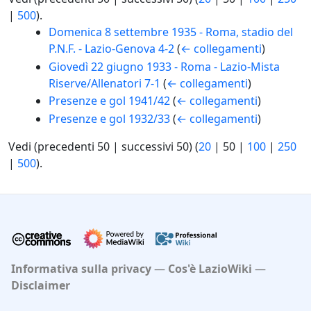
|
500
).
Domenica 8 settembre 1935 - Roma, stadio del
P.N.F. - Lazio-Genova 4-2
(
← collegamenti
)
Giovedì 22 giugno 1933 - Roma - Lazio-Mista
Riserve/Allenatori 7-1
(
← collegamenti
)
Presenze e gol 1941/42
(
← collegamenti
)
Presenze e gol 1932/33
(
← collegamenti
)
Vedi (
precedenti 50
|
successivi 50
) (
20
|
50
|
100
|
250
|
500
).
Informativa sulla privacy
Cos'è LazioWiki
Disclaimer