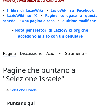
sincero, i tuoi amici di LazioWiki.org
•
I libri di LazioWiki
•
LazioWiki su Facebook
•
LazioWiki su X
•
Pagine collegate a questa
scheda
•
Una pagina a caso
•
Le ultime modifiche
•
Nota per i lettori di LazioWiki.org che
accedono al sito con un cellulare
Pagina
Discussione
Azioni
Strumenti
Pagine che puntano a
"Selezione Israele"
←
Selezione Israele
Puntano qui