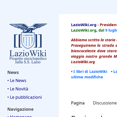
LazioWiki
LazioWiki.org
-
President
LazioWiki.org, dal
9 lugl
Abbiamo scritto la storia 
Proseguiremo la strada d
biancoceleste dove starai
viaggio nostro grande Ma
LazioWiki.org
•
I libri di LazioWiki
•
L
News
ultime modifiche
• Le News
• Le Novità
• Le pubblicazioni
Pagina
Discussione
Navigazione