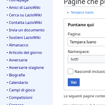
Pagine che p
• Homepage
• Amici di LazioWiki
←
Tempera Ivano
• Cerca su LazioWiki
• Contatta LazioWiki
Puntano qui
• Invia un documento
Pagina:
• Sostieni LazioWiki
• Almanacco
Namespace:
• Articolo del giorno
tutti
• Avversarie
• Avversarie stagione
Nascondi inclusi
• Biografie
Vai
• Calendario
• Campi di gioco
Le seguenti pagine conte
• Competizioni
• Cronaca