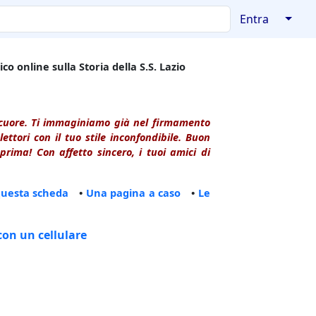
↓
Entra
co online sulla Storia della S.S. Lazio
l cuore. Ti immaginiamo già nel firmamento
ttori con il tuo stile inconfondibile. Buon
rima! Con affetto sincero, i tuoi amici di
questa scheda
•
Una pagina a caso
•
Le
con un cellulare