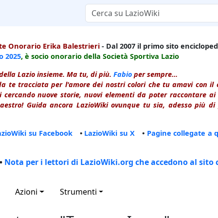
e Onorario Erika Balestrieri
- Dal 2007 il primo sito enciclopedi
io
2025
, è socio onorario della Società Sportiva Lazio
della Lazio insieme. Ma tu, di più.
Fabio
per sempre...
a te tracciata per l'amore dei nostri colori che tu amavi con i
 cercando nuove storie, nuovi elementi da poter raccontare ai le
estro! Guida ancora LazioWiki ovunque tu sia, adesso più di p
azioWiki su Facebook
•
LazioWiki su X
•
Pagine collegate a 
•
Nota per i lettori di LazioWiki.org che accedono al sito 
Azioni
Strumenti