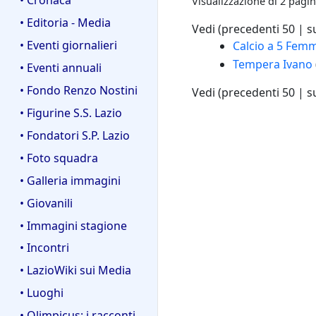
Visualizzazione di 2 pagin
• Editoria - Media
Vedi (
precedenti 50
|
s
• Eventi giornalieri
Calcio a 5 Femm
Tempera Ivano
• Eventi annuali
• Fondo Renzo Nostini
Vedi (
precedenti 50
|
s
• Figurine S.S. Lazio
• Fondatori S.P. Lazio
• Foto squadra
• Galleria immagini
• Giovanili
• Immagini stagione
• Incontri
• LazioWiki sui Media
• Luoghi
• Olimpicus: i racconti