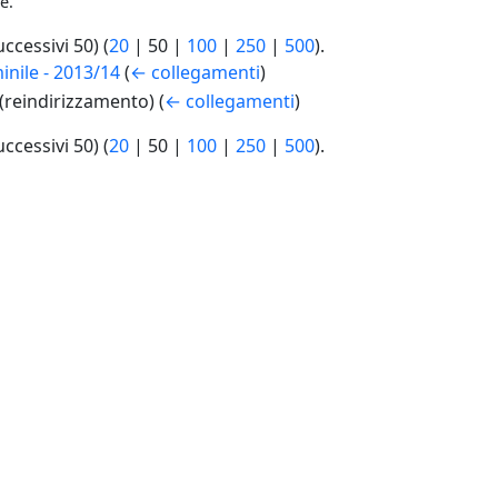
e.
uccessivi 50
) (
20
|
50
|
100
|
250
|
500
).
inile - 2013/14
(
← collegamenti
)
(reindirizzamento)
(
← collegamenti
)
uccessivi 50
) (
20
|
50
|
100
|
250
|
500
).