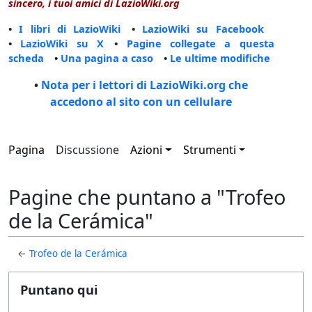
sincero, i tuoi amici di LazioWiki.org
•
I libri di LazioWiki
•
LazioWiki su Facebook
•
LazioWiki su X
•
Pagine collegate a questa
scheda
•
Una pagina a caso
•
Le ultime modifiche
•
Nota per i lettori di LazioWiki.org che
accedono al sito con un cellulare
Pagina
Discussione
Azioni
Strumenti
Pagine che puntano a "Trofeo
de la Cerámica"
←
Trofeo de la Cerámica
Puntano qui