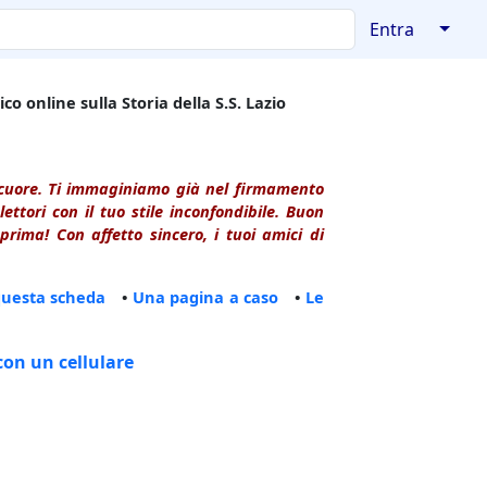
↓
Entra
co online sulla Storia della S.S. Lazio
l cuore. Ti immaginiamo già nel firmamento
ttori con il tuo stile inconfondibile. Buon
rima! Con affetto sincero, i tuoi amici di
questa scheda
•
Una pagina a caso
•
Le
con un cellulare