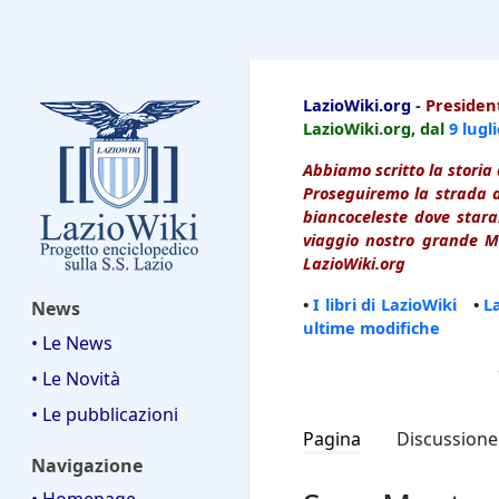
LazioWiki
LazioWiki.org
-
President
LazioWiki.org, dal
9 lugl
Abbiamo scritto la storia 
Proseguiremo la strada d
biancoceleste dove starai
viaggio nostro grande Ma
LazioWiki.org
•
I libri di LazioWiki
•
L
News
ultime modifiche
• Le News
• Le Novità
• Le pubblicazioni
Pagina
Discussione
Navigazione