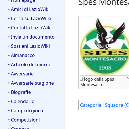
Spes Montesa
• Homepage
• Amici di LazioWiki
• Cerca su LazioWiki
• Contatta LazioWiki
• Invia un documento
• Sostieni LazioWiki
• Almanacco
• Articolo del giorno
• Avversarie
Il logo della Spes
• Avversarie stagione
Montesacro
• Biografie
• Calendario
Categoria
:
Squadre (C
• Campi di gioco
• Competizioni
• Cronaca