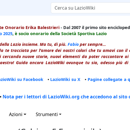
e Onorario Erika Balestrieri
- Dal 2007 il primo sito enciclopedi
io
2025
, è socio onorario della Società Sportiva Lazio
della Lazio insieme. Ma tu, di più.
Fabio
per sempre...
a te tracciata per l'amore dei nostri colori che tu amavi con i
 cercando nuove storie, nuovi elementi da poter raccontare ai le
estro! Guida ancora LazioWiki ovunque tu sia, adesso più di p
azioWiki su Facebook
•
LazioWiki su X
•
Pagine collegate a 
•
Nota per i lettori di LazioWiki.org che accedono al sito 
Azioni
Strumenti