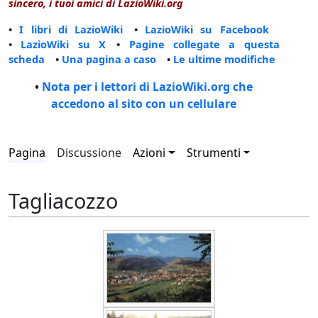
sincero, i tuoi amici di LazioWiki.org
•
I libri di LazioWiki
•
LazioWiki su Facebook
•
LazioWiki su X
•
Pagine collegate a questa
scheda
•
Una pagina a caso
•
Le ultime modifiche
•
Nota per i lettori di LazioWiki.org che
accedono al sito con un cellulare
Pagina
Discussione
Azioni
Strumenti
Tagliacozzo