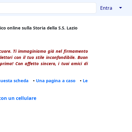
↓
Entra
co online sulla Storia della S.S. Lazio
l cuore. Ti immaginiamo già nel firmamento
ttori con il tuo stile inconfondibile. Buon
rima! Con affetto sincero, i tuoi amici di
questa scheda
•
Una pagina a caso
•
Le
con un cellulare