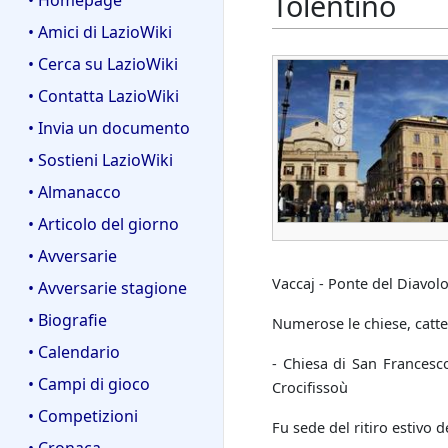
Tolentino
• Homepage
• Amici di LazioWiki
• Cerca su LazioWiki
• Contatta LazioWiki
• Invia un documento
• Sostieni LazioWiki
• Almanacco
• Articolo del giorno
• Avversarie
Vaccaj - Ponte del Diavol
• Avversarie stagione
• Biografie
Numerose le chiese, cattedr
• Calendario
- Chiesa di San Francesco
• Campi di gioco
Crocifissoù
• Competizioni
Fu sede del ritiro estivo d
• Cronaca