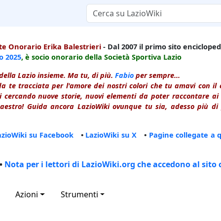
e Onorario Erika Balestrieri
- Dal 2007 il primo sito enciclopedi
io
2025
, è socio onorario della Società Sportiva Lazio
della Lazio insieme. Ma tu, di più.
Fabio
per sempre...
a te tracciata per l'amore dei nostri colori che tu amavi con i
 cercando nuove storie, nuovi elementi da poter raccontare ai le
estro! Guida ancora LazioWiki ovunque tu sia, adesso più di p
azioWiki su Facebook
•
LazioWiki su X
•
Pagine collegate a 
•
Nota per i lettori di LazioWiki.org che accedono al sito 
Azioni
Strumenti