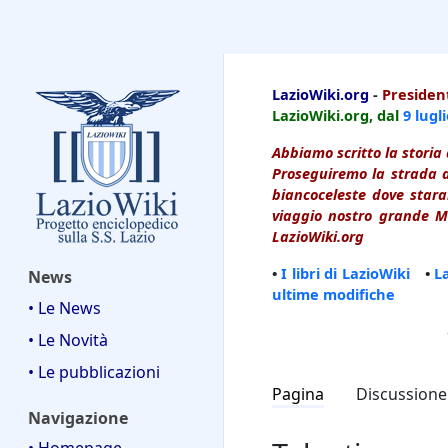
LazioWiki
LazioWiki.org
-
President
LazioWiki.org, dal
9 lugl
Abbiamo scritto la storia 
Proseguiremo la strada d
biancoceleste dove starai
viaggio nostro grande Ma
LazioWiki.org
•
I libri di LazioWiki
•
L
News
ultime modifiche
• Le News
• Le Novità
• Le pubblicazioni
Pagina
Discussione
Navigazione