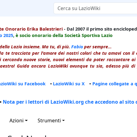
e Onorario Erika Balestrieri
- Dal 2007 il primo sito enciclopedi
io
2025
, è socio onorario della Società Sportiva Lazio
della Lazio insieme. Ma tu, di più.
Fabio
per sempre...
a te tracciata per l'amore dei nostri colori che tu amavi con i
 cercando nuove storie, nuovi elementi da poter raccontare ai le
estro! Guida ancora LazioWiki ovunque tu sia, adesso più di p
azioWiki su Facebook
•
LazioWiki su X
•
Pagine collegate a 
•
Nota per i lettori di LazioWiki.org che accedono al sito 
Azioni
Strumenti