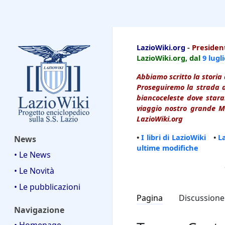
LazioWiki
LazioWiki.org
-
President
LazioWiki.org, dal
9 lugl
Abbiamo scritto la storia 
Proseguiremo la strada d
biancoceleste dove starai
viaggio nostro grande Ma
LazioWiki.org
•
I libri di LazioWiki
•
L
News
ultime modifiche
• Le News
• Le Novità
• Le pubblicazioni
Pagina
Discussione
Navigazione