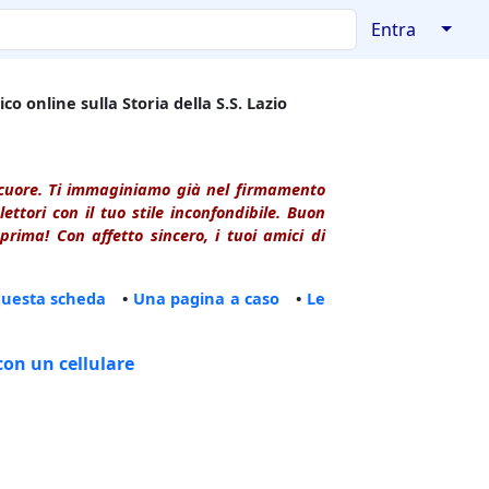
↓
Entra
co online sulla Storia della S.S. Lazio
l cuore. Ti immaginiamo già nel firmamento
ttori con il tuo stile inconfondibile. Buon
rima! Con affetto sincero, i tuoi amici di
questa scheda
•
Una pagina a caso
•
Le
con un cellulare