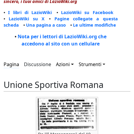
sincero, i tuoi amici di LazioWiki.org
•
I libri di LazioWiki
•
LazioWiki su Facebook
•
LazioWiki su X
•
Pagine collegate a questa
scheda
•
Una pagina a caso
•
Le ultime modifiche
•
Nota per i lettori di LazioWiki.org che
accedono al sito con un cellulare
Pagina
Discussione
Azioni
Strumenti
Unione Sportiva Romana