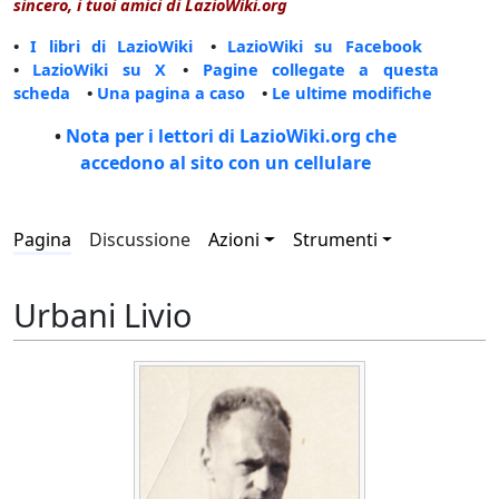
sincero, i tuoi amici di LazioWiki.org
•
I libri di LazioWiki
•
LazioWiki su Facebook
•
LazioWiki su X
•
Pagine collegate a questa
scheda
•
Una pagina a caso
•
Le ultime modifiche
•
Nota per i lettori di LazioWiki.org che
accedono al sito con un cellulare
Pagina
Discussione
Azioni
Strumenti
Urbani Livio