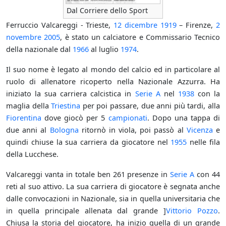
Dal Corriere dello Sport
Ferruccio Valcareggi - Trieste,
12 dicembre
1919
– Firenze,
2
novembre
2005
, è stato un calciatore e Commissario Tecnico
della nazionale dal
1966
al luglio
1974
.
Il suo nome è legato al mondo del calcio ed in particolare al
ruolo di allenatore ricoperto nella Nazionale Azzurra. Ha
iniziato la sua carriera calcistica in
Serie A
nel
1938
con la
maglia della
Triestina
per poi passare, due anni più tardi, alla
Fiorentina
dove giocò per 5
campionati
. Dopo una tappa di
due anni al
Bologna
ritornò in viola, poi passò al
Vicenza
e
quindi chiuse la sua carriera da giocatore nel
1955
nelle fila
della Lucchese.
Valcareggi vanta in totale ben 261 presenze in
Serie A
con 44
reti al suo attivo. La sua carriera di giocatore è segnata anche
dalle convocazioni in Nazionale, sia in quella universitaria che
in quella principale allenata dal grande ]
Vittorio Pozzo
.
Chiusa la storia del giocatore, ha inizio quella di un grande