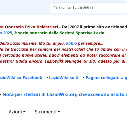
e Onorario Erika Balestrieri
- Dal 2007 il primo sito enciclopedi
io
2025
, è socio onorario della Società Sportiva Lazio
della Lazio insieme. Ma tu, di più.
Fabio
per sempre...
a te tracciata per l'amore dei nostri colori che tu amavi con i
 cercando nuove storie, nuovi elementi da poter raccontare ai le
estro! Guida ancora LazioWiki ovunque tu sia, adesso più di p
azioWiki su Facebook
•
LazioWiki su X
•
Pagine collegate a 
•
Nota per i lettori di LazioWiki.org che accedono al sito 
Azioni
Strumenti