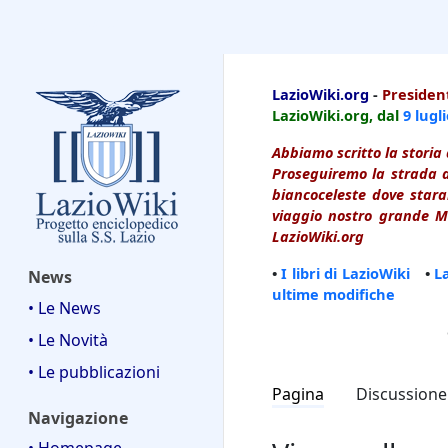
LazioWiki
LazioWiki.org
-
President
LazioWiki.org, dal
9 lugl
Abbiamo scritto la storia 
Proseguiremo la strada d
biancoceleste dove starai
viaggio nostro grande Ma
LazioWiki.org
•
I libri di LazioWiki
•
L
News
ultime modifiche
• Le News
• Le Novità
• Le pubblicazioni
Pagina
Discussione
Navigazione