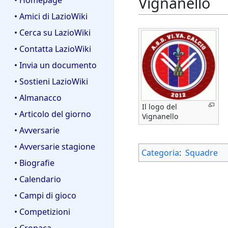
Vignanello
• Homepage
• Amici di LazioWiki
• Cerca su LazioWiki
• Contatta LazioWiki
• Invia un documento
• Sostieni LazioWiki
• Almanacco
Il logo del
• Articolo del giorno
Vignanello
• Avversarie
• Avversarie stagione
Categoria
:
Squadre
• Biografie
• Calendario
• Campi di gioco
• Competizioni
• Cronaca