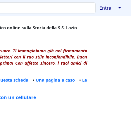
↓
Entra
co online sulla Storia della S.S. Lazio
l cuore. Ti immaginiamo già nel firmamento
ttori con il tuo stile inconfondibile. Buon
rima! Con affetto sincero, i tuoi amici di
questa scheda
•
Una pagina a caso
•
Le
con un cellulare