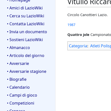
Vitullo Ricca
• Homepage
• Amici di LazioWiki
Circolo Canottieri Lazio.
• Cerca su LazioWiki
• Contatta LazioWiki
1987
• Invia un documento
Quattro jole
Campionato 
• Sostieni LazioWiki
Categoria
:
Atleti Polis
• Almanacco
• Articolo del giorno
• Avversarie
• Avversarie stagione
• Biografie
• Calendario
• Campi di gioco
• Competizioni
• Cronaca