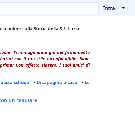
↓
Entra
co online sulla Storia della S.S. Lazio
l cuore. Ti immaginiamo già nel firmamento
ttori con il tuo stile inconfondibile. Buon
rima! Con affetto sincero, i tuoi amici di
questa scheda
•
Una pagina a caso
•
Le
con un cellulare