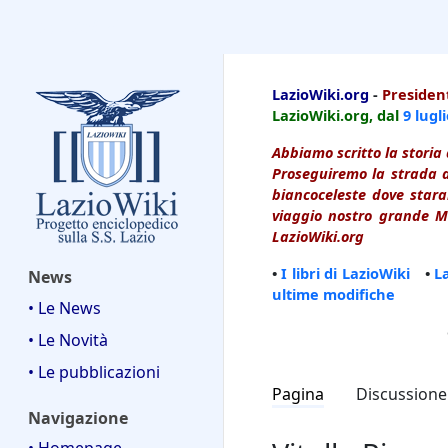
LazioWiki
LazioWiki.org
-
President
LazioWiki.org, dal
9 lugl
Abbiamo scritto la storia 
Proseguiremo la strada d
biancoceleste dove starai
viaggio nostro grande Ma
LazioWiki.org
•
I libri di LazioWiki
•
L
News
ultime modifiche
• Le News
• Le Novità
• Le pubblicazioni
Pagina
Discussione
Navigazione