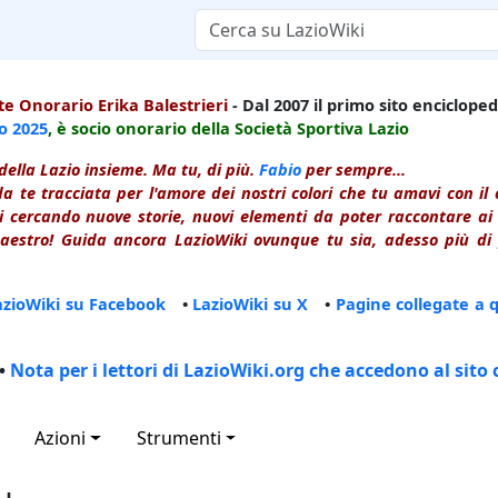
e Onorario Erika Balestrieri
- Dal 2007 il primo sito enciclopedi
io
2025
, è socio onorario della Società Sportiva Lazio
della Lazio insieme. Ma tu, di più.
Fabio
per sempre...
a te tracciata per l'amore dei nostri colori che tu amavi con i
 cercando nuove storie, nuovi elementi da poter raccontare ai le
estro! Guida ancora LazioWiki ovunque tu sia, adesso più di p
azioWiki su Facebook
•
LazioWiki su X
•
Pagine collegate a 
•
Nota per i lettori di LazioWiki.org che accedono al sito 
Azioni
Strumenti