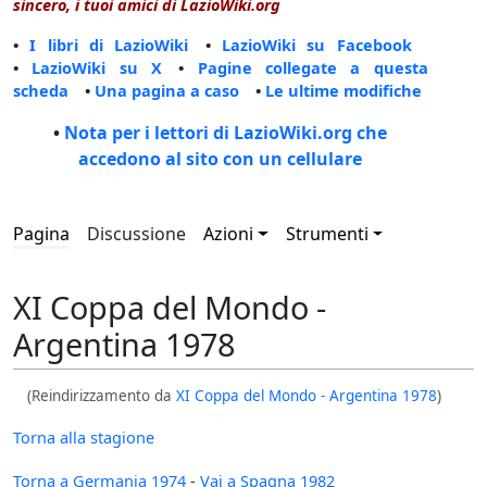
sincero, i tuoi amici di LazioWiki.org
•
I libri di LazioWiki
•
LazioWiki su Facebook
•
LazioWiki su X
•
Pagine collegate a questa
scheda
•
Una pagina a caso
•
Le ultime modifiche
•
Nota per i lettori di LazioWiki.org che
accedono al sito con un cellulare
Pagina
Discussione
Azioni
Strumenti
XI Coppa del Mondo -
Argentina 1978
(Reindirizzamento da
XI Coppa del Mondo - Argentina 1978
)
Torna alla stagione
Torna a Germania 1974
-
Vai a Spagna 1982