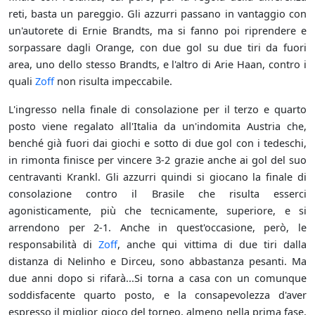
reti, basta un pareggio. Gli azzurri passano in vantaggio con
un'autorete di Ernie Brandts, ma si fanno poi riprendere e
sorpassare dagli Orange, con due gol su due tiri da fuori
area, uno dello stesso Brandts, e l'altro di Arie Haan, contro i
quali
Zoff
non risulta impeccabile.
L'ingresso nella finale di consolazione per il terzo e quarto
posto viene regalato all'Italia da un'indomita Austria che,
benché già fuori dai giochi e sotto di due gol con i tedeschi,
in rimonta finisce per vincere 3-2 grazie anche ai gol del suo
centravanti Krankl. Gli azzurri quindi si giocano la finale di
consolazione contro il Brasile che risulta esserci
agonisticamente, più che tecnicamente, superiore, e si
arrendono per 2-1. Anche in quest'occasione, però, le
responsabilità di
Zoff
, anche qui vittima di due tiri dalla
distanza di Nelinho e Dirceu, sono abbastanza pesanti. Ma
due anni dopo si rifarà...Si torna a casa con un comunque
soddisfacente quarto posto, e la consapevolezza d'aver
espresso il miglior gioco del torneo, almeno nella prima fase,