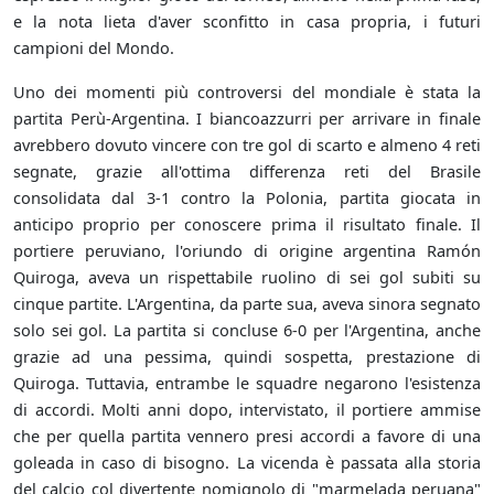
e la nota lieta d'aver sconfitto in casa propria, i futuri
campioni del Mondo.
Uno dei momenti più controversi del mondiale è stata la
partita Perù-Argentina. I biancoazzurri per arrivare in finale
avrebbero dovuto vincere con tre gol di scarto e almeno 4 reti
segnate, grazie all'ottima differenza reti del Brasile
consolidata dal 3-1 contro la Polonia, partita giocata in
anticipo proprio per conoscere prima il risultato finale. Il
portiere peruviano, l'oriundo di origine argentina Ramón
Quiroga, aveva un rispettabile ruolino di sei gol subiti su
cinque partite. L'Argentina, da parte sua, aveva sinora segnato
solo sei gol. La partita si concluse 6-0 per l'Argentina, anche
grazie ad una pessima, quindi sospetta, prestazione di
Quiroga. Tuttavia, entrambe le squadre negarono l'esistenza
di accordi. Molti anni dopo, intervistato, il portiere ammise
che per quella partita vennero presi accordi a favore di una
goleada in caso di bisogno. La vicenda è passata alla storia
del calcio col divertente nomignolo di "marmelada peruana"