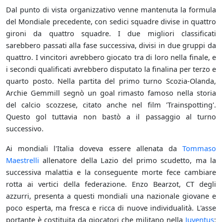
Dal punto di vista organizzativo venne mantenuta la formula
del Mondiale precedente, con sedici squadre divise in quattro
gironi da quattro squadre. I due migliori classificati
sarebbero passati alla fase successiva, divisi in due gruppi da
quattro. I vincitori avrebbero giocato tra di loro nella finale, e
i secondi qualificati avrebbero disputato la finalina per terzo e
quarto posto. Nella partita del primo turno Scozia-Olanda,
Archie Gemmill segnò un goal rimasto famoso nella storia
del calcio scozzese, citato anche nel film 'Trainspotting'.
Questo gol tuttavia non bastò a il passaggio al turno
successivo.
Ai mondiali l'Italia doveva essere allenata da
Tommaso
Maestrelli
allenatore della Lazio del primo scudetto, ma la
successiva malattia e la conseguente morte fece cambiare
rotta ai vertici della federazione. Enzo Bearzot, CT degli
azzurri, presenta a questi mondiali una nazionale giovane e
poco esperta, ma fresca e ricca di nuove individualità. L'asse
portante è costituita da giocatori che militano nella
Juventus
: