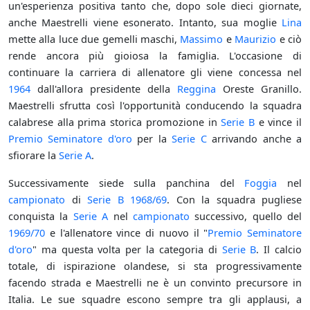
un'esperienza positiva tanto che, dopo sole dieci giornate,
anche Maestrelli viene esonerato. Intanto, sua moglie
Lina
mette alla luce due gemelli maschi,
Massimo
e
Maurizio
e ciò
rende ancora più gioiosa la famiglia. L'occasione di
continuare la carriera di allenatore gli viene concessa nel
1964
dall'allora presidente della
Reggina
Oreste Granillo.
Maestrelli sfrutta così l'opportunità conducendo la squadra
calabrese alla prima storica promozione in
Serie B
e vince il
Premio Seminatore d'oro
per la
Serie C
arrivando anche a
sfiorare la
Serie A
.
Successivamente siede sulla panchina del
Foggia
nel
campionato
di
Serie B
1968/69
. Con la squadra pugliese
conquista la
Serie A
nel
campionato
successivo, quello del
1969/70
e l'allenatore vince di nuovo il "
Premio Seminatore
d'oro
" ma questa volta per la categoria di
Serie B
. Il calcio
totale, di ispirazione olandese, si sta progressivamente
facendo strada e Maestrelli ne è un convinto precursore in
Italia. Le sue squadre escono sempre tra gli applausi, a