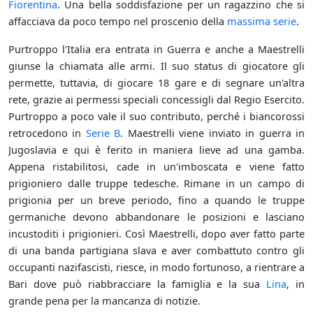
Fiorentina
. Una bella soddisfazione per un ragazzino che si
affacciava da poco tempo nel proscenio della
massima serie
.
Purtroppo l'Italia era entrata in Guerra e anche a Maestrelli
giunse la chiamata alle armi. Il suo status di giocatore gli
permette, tuttavia, di giocare 18 gare e di segnare un'altra
rete, grazie ai permessi speciali concessigli dal Regio Esercito.
Purtroppo a poco vale il suo contributo, perché i biancorossi
retrocedono in
Serie B
. Maestrelli viene inviato in guerra in
Jugoslavia e qui è ferito in maniera lieve ad una gamba.
Appena ristabilitosi, cade in un'imboscata e viene fatto
prigioniero dalle truppe tedesche. Rimane in un campo di
prigionia per un breve periodo, fino a quando le truppe
germaniche devono abbandonare le posizioni e lasciano
incustoditi i prigionieri. Così Maestrelli, dopo aver fatto parte
di una banda partigiana slava e aver combattuto contro gli
occupanti nazifascisti, riesce, in modo fortunoso, a rientrare a
Bari dove può riabbracciare la famiglia e la sua
Lina
, in
grande pena per la mancanza di notizie.