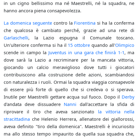
in un cigno bellissimo ma né Maestrelli, né la squadra, ne
hanno ancora piena consapevolezza.
La domenica seguente
contro la
Fiorentina
si ha la conferma
che qualcosa è cambiato perché, grazie ad una rete di
Garlaschelli
, la Lazio espugna il Comunale toscano.
Un'ulteriore conferma si ha il
15 ottobre
quando all'
Olimpico
scende in campo la
Juventus
in una gara che finirà 1-1
, ma
dove sarà la Lazio a recriminare per la mancata vittoria,
giocando un calcio meraviglioso dove tutti i giocatori
contribuiscono alla costruzione delle azioni, scambiandosi
con naturalezza i ruoli. Ormai la squadra viaggia consapevole
di essere più forte di quello che si credeva o si sperava.
Inutile per Maestrelli gettare acqua sul fuoco. Dopo il
Derby
d'andata deve dissuadere
Nanni
dall'accettare la sfida di
riprovare il tiro che aveva sanzionato
la vittoria nella
stracittadina
che Helenio Herrera, allenatore dei giallorossi,
aveva definito "tiro della domenica". Maestrelli è incuriosito
ma allo stesso tempo impaurito da quella sua squadra che,