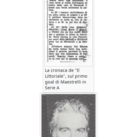
La cronaca de "Il
Littoriale", sul primo
goal di Maestrelli in
Serie A