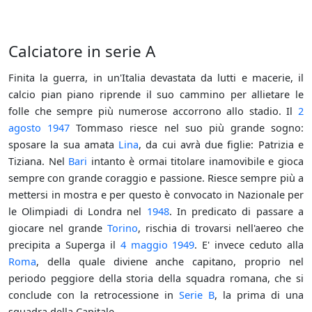
Calciatore in serie A
Finita la guerra, in un'Italia devastata da lutti e macerie, il
calcio pian piano riprende il suo cammino per allietare le
folle che sempre più numerose accorrono allo stadio. Il
2
agosto
1947
Tommaso riesce nel suo più grande sogno:
sposare la sua amata
Lina
, da cui avrà due figlie: Patrizia e
Tiziana. Nel
Bari
intanto è ormai titolare inamovibile e gioca
sempre con grande coraggio e passione. Riesce sempre più a
mettersi in mostra e per questo è convocato in Nazionale per
le Olimpiadi di Londra nel
1948
. In predicato di passare a
giocare nel grande
Torino
, rischia di trovarsi nell'aereo che
precipita a Superga il
4 maggio
1949
. E' invece ceduto alla
Roma
, della quale diviene anche capitano, proprio nel
periodo peggiore della storia della squadra romana, che si
conclude con la retrocessione in
Serie B
, la prima di una
squadra della Capitale.