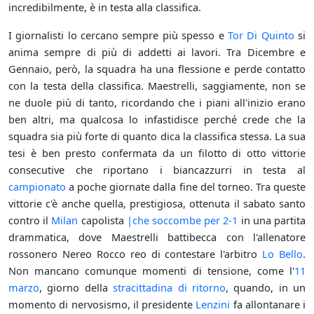
incredibilmente, è in testa alla classifica.
I giornalisti lo cercano sempre più spesso e
Tor Di Quinto
si
anima sempre di più di addetti ai lavori. Tra Dicembre e
Gennaio, però, la squadra ha una flessione e perde contatto
con la testa della classifica. Maestrelli, saggiamente, non se
ne duole più di tanto, ricordando che i piani all'inizio erano
ben altri, ma qualcosa lo infastidisce perché crede che la
squadra sia più forte di quanto dica la classifica stessa. La sua
tesi è ben presto confermata da un filotto di otto vittorie
consecutive che riportano i biancazzurri in testa al
campionato
a poche giornate dalla fine del torneo. Tra queste
vittorie c'è anche quella, prestigiosa, ottenuta il sabato santo
contro il
Milan
capolista
|che soccombe per 2-1
in una partita
drammatica, dove Maestrelli battibecca con l'allenatore
rossonero Nereo Rocco reo di contestare l'arbitro
Lo Bello
.
Non mancano comunque momenti di tensione, come l'
11
marzo
, giorno della
stracittadina di ritorno
, quando, in un
momento di nervosismo, il presidente
Lenzini
fa allontanare i