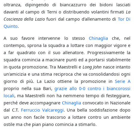
oltranza, dipingendo di biancazzurro dei bidoni lasciati
davanti al campo di Terni o distribuendo volantini firmati
La
Coscienza della Lazio
fuori dal campo d'allenamento di
Tor Di
Quinto
.
A suo favore intervenne lo stesso
Chinaglia
che, nel
contempo, sprona la squadra a lottare con maggior vigore e
a far quadrato con il suo allenatore. Progressivamente la
squadra comincia a macinare punti ed a portarsi stabilmente
in quota promozione. Tra Maestrelli e
Long John
nasce intanto
un'amicizia e una stima reciproca che va consolidandosi ogni
giorno di più. La Lazio ottiene la promozione in
Serie A
proprio nella sua Bari,
grazie allo 0-0 contro i biancorossi
locali
, ma Maestrelli non ha nemmeno tempo di festeggiare,
perché deve accompagnare
Chinaglia
convocato in Nazionale
dal C.T.
Ferruccio Valcareggi
. Una bella soddisfazione dopo
un anno non facile trascorso a lottare contro un ambiente
ostile ma che pian piano comincia a stimarlo.