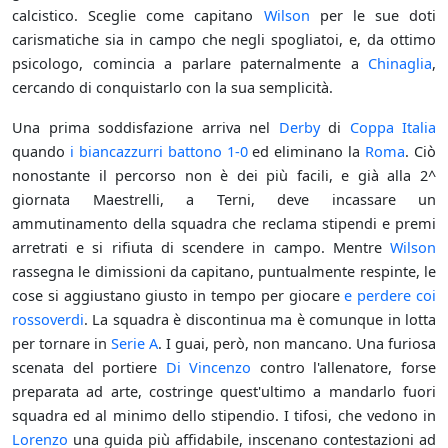
calcistico. Sceglie come capitano
Wilson
per le sue doti
carismatiche sia in campo che negli spogliatoi, e, da ottimo
psicologo, comincia a parlare paternalmente a
Chinaglia
,
cercando di conquistarlo con la sua semplicità.
Una prima soddisfazione arriva nel
Derby
di
Coppa Italia
quando
i biancazzurri battono 1-0
ed eliminano la
Roma
. Ciò
nonostante il percorso non è dei più facili, e già alla 2^
giornata Maestrelli, a Terni, deve incassare un
ammutinamento della squadra che reclama stipendi e premi
arretrati e si rifiuta di scendere in campo. Mentre
Wilson
rassegna le dimissioni da capitano, puntualmente respinte, le
cose si aggiustano giusto in tempo per giocare
e perdere coi
rossoverdi
. La squadra è discontinua ma è comunque in lotta
per tornare in
Serie A
. I guai, però, non mancano. Una furiosa
scenata del portiere
Di Vincenzo
contro l'allenatore, forse
preparata ad arte, costringe quest'ultimo a mandarlo fuori
squadra ed al minimo dello stipendio. I tifosi, che vedono in
Lorenzo
una guida più affidabile, inscenano contestazioni ad