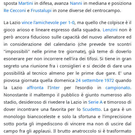
sposta
Martini
in difesa, avanza
Nanni
in mediana e posiziona
Re Cecconi
e
Frustalupi
in zone diverse del centrocampo.
La Lazio
vince l'amichevole per 1-0
, ma quello che colpisce è il
gioco arioso e lineare espresso dalla squadra.
Lenzini
non è
però ancora fiducioso sulle capacità del nuovo allenatore ed
in considerazione del calendario (che prevede tre scontri
"impossibili" nelle prime tre giornate), già teme di doverlo
esonerare per non incorrere nell'ira dei tifosi. Si tiene in gran
segreto una riunione fra i consiglieri e si decide di dare una
possibilità al tecnico almeno per le prime due gare. E' una
piovosa giornata quella domenica
24 settembre
1972
quando
la Lazio
affronta
l'
Inter
per l'esordio in
campionato
.
Nonostante il maltempo il pubblico è giunto numeroso allo
stadio, desideroso di rivedere la Lazio in
Serie A
e timoroso di
dover incontrare una favorita per lo
Scudetto
. La gara è un
monologo biancoceleste e solo la sfortuna e l'imprecisione
sotto porta gli impediscono di vincere ma non di uscire dal
campo fra gli applausi. Il brutto anatroccolo si è trasformato