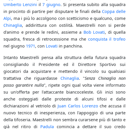
Umberto Lenzini
il
7 giugno
. Si presenta subito alla squadra
in procinto di partire per disputare le finali della
Coppa delle
Alpi
, ma i più lo accolgono con scetticismo e qualcuno, come
Chinaglia
, addirittura con ostilità. Maestrelli non si perde
d'animo e prende le redini, assieme a
Bob Lovati
, di quella
squadra, fresca di retrocessione ma che
conquista il trofeo
nel giugno
1971
, con
Lovati
in panchina.
Intanto Maestrelli pensa alla struttura della futura squadra
consigliando il Presidente ed il Direttore Sportivo sui
giocatori da acquistare e mettendo il vincolo su qualsiasi
trattativa che riguardasse
Chinaglia
. "
Senza Chinaglia non
posso garantire nulla
", ripete ogni qual volta viene informato
su un'offerta per l'attaccante biancoceleste. Gli inizi sono
anche osteggiati dalle proteste di alcuni tifosi e dalle
dichiarazioni al vetriolo di
Juan Carlos Lorenzo
che accusa il
nuovo tecnico di inesperienza, con l'appoggio di una parte
della tifoseria. Maestrelli non sembra curarsene più di tanto e
già nel ritiro di
Padula
comincia a dettare il suo credo