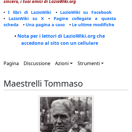
sincero, i tuoi amici di LazioWiki.org
•
I libri di LazioWiki
•
LazioWiki su Facebook
•
LazioWiki su X
•
Pagine collegate a questa
scheda
•
Una pagina a caso
•
Le ultime modifiche
•
Nota per i lettori di LazioWiki.org che
accedono al sito con un cellulare
Pagina
Discussione
Azioni
Strumenti
Maestrelli Tommaso