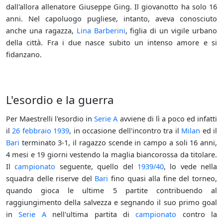
dall'allora allenatore Giuseppe Ging. Il giovanotto ha solo 16
anni. Nel capoluogo pugliese, intanto, aveva conosciuto
anche una ragazza,
Lina Barberini
, figlia di un vigile urbano
della città. Fra i due nasce subito un intenso amore e si
fidanzano.
L'esordio e la guerra
Per Maestrelli l'esordio in
Serie A
avviene di lì a poco ed infatti
il
26 febbraio
1939
, in occasione dell'incontro tra il
Milan
ed il
Bari
terminato 3-1, il ragazzo scende in campo a soli 16 anni,
4 mesi e 19 giorni vestendo la maglia biancorossa da titolare.
Il
campionato
seguente, quello del
1939/40
, lo vede nella
squadra delle riserve del
Bari
fino quasi alla fine del torneo,
quando gioca le ultime 5 partite contribuendo al
raggiungimento della salvezza e segnando il suo primo goal
in
Serie A
nell'ultima partita di
campionato
contro la