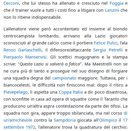
Cecconi
, che lui stesso ha allenato e cresciuto nel
Foggia
e
che il trainer vuole a tutti i costi fino a litigare con
Lenzini
che
non lo ritiene indispensabile.
L'allenatore viene però accontentato ed insieme al biondo
centrocampista lombardo, arrivano alla Lazio giocatori
sconosciuti al grande calcio come il portiere
Felice Pulici
, l'ala
Renzo Garlaschelli
, il difensore/attaccante
Sergio Petrelli
e
Pierpaolo Manservisi
. Gli scettici mugugnano e la stampa
scrive: "
Questa Lazio si salverà a fatica
". Ma Maestrelli non se
ne cura più di tanto e prosegue nel suo disegno di forgiare
una squadra degna del
campionato
maggiore. Tuttavia, per i
biancocelesti, le difficoltà non finiscono mai: dopo il ritiro a
Pievepelago
, li aspetta una
Coppa Italia
a dir poco disastrosa,
con sconfitte in casa ad opera di squadre come il Taranto che
producono un'altra aspra contestazione da parte dei tifosi. La
squadra non gira, appare troppo sbilanciata, ma nel corso
di
un'amichevole
contro la
Sampdoria
giocata all'
Olimpico
il
17
settembre
1972
, l'allenatore trova la quadratura del cerchio: