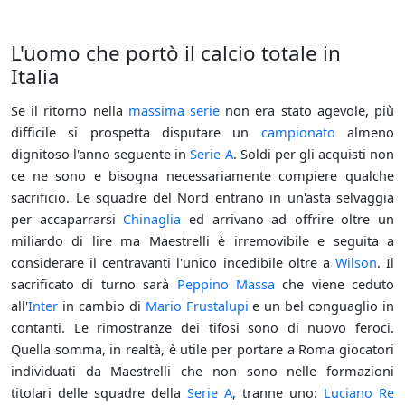
L'uomo che portò il calcio totale in
Italia
Se il ritorno nella
massima serie
non era stato agevole, più
difficile si prospetta disputare un
campionato
almeno
dignitoso l'anno seguente in
Serie A
. Soldi per gli acquisti non
ce ne sono e bisogna necessariamente compiere qualche
sacrificio. Le squadre del Nord entrano in un'asta selvaggia
per accaparrarsi
Chinaglia
ed arrivano ad offrire oltre un
miliardo di lire ma Maestrelli è irremovibile e seguita a
considerare il centravanti l'unico incedibile oltre a
Wilson
. Il
sacrificato di turno sarà
Peppino Massa
che viene ceduto
all'
Inter
in cambio di
Mario Frustalupi
e un bel conguaglio in
contanti. Le rimostranze dei tifosi sono di nuovo feroci.
Quella somma, in realtà, è utile per portare a Roma giocatori
individuati da Maestrelli che non sono nelle formazioni
titolari delle squadre della
Serie A
, tranne uno:
Luciano Re