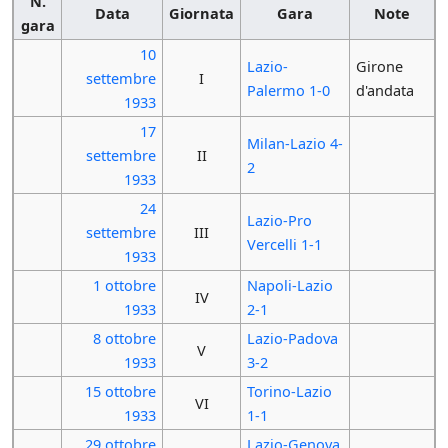
N.
Data
Giornata
Gara
Note
gara
10
Lazio-
Girone
settembre
I
Palermo 1-0
d'andata
1933
17
Milan-Lazio 4-
settembre
II
2
1933
24
Lazio-Pro
settembre
III
Vercelli 1-1
1933
1 ottobre
Napoli-Lazio
IV
1933
2-1
8 ottobre
Lazio-Padova
V
1933
3-2
15 ottobre
Torino-Lazio
VI
1933
1-1
29 ottobre
Lazio-Genova