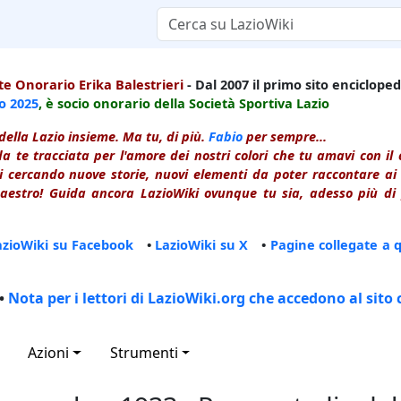
e Onorario Erika Balestrieri
- Dal 2007 il primo sito enciclopedi
io
2025
, è socio onorario della Società Sportiva Lazio
della Lazio insieme. Ma tu, di più.
Fabio
per sempre...
a te tracciata per l'amore dei nostri colori che tu amavi con i
 cercando nuove storie, nuovi elementi da poter raccontare ai le
estro! Guida ancora LazioWiki ovunque tu sia, adesso più di p
azioWiki su Facebook
•
LazioWiki su X
•
Pagine collegate a 
•
Nota per i lettori di LazioWiki.org che accedono al sito 
Azioni
Strumenti