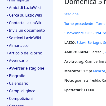
Domenica 5 n
• Homepage
• Amici di LazioWiki
Stagione
• Cerca su LazioWiki
• Contatta LazioWiki
Turno precedente
-
Turno
• Invia un documento
5 novembre
1933
-
394.
S
• Sostieni LazioWiki
LAZIO:
Sclavi
,
Bertagni
,
S
• Almanacco
AMBROSIANA:
Ceresoli,
• Articolo del giorno
• Avversarie
Arbitro:
sig. Ciamberlini 
• Avversarie stagione
Marcatori:
12' pt
Meazza
• Biografie
Note:
giornata fredda. C
• Calendario
Spettatori:
11.000.
• Campi di gioco
• Competizioni
• Cronaca