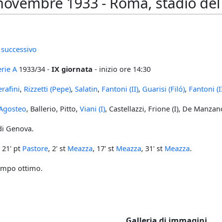
ovembre 1933 - Roma, stadio del P
 successivo
erie A
1933/34 -
IX giornata
- inizio ore 14:30
erafini
,
Rizzetti (Pepe)
,
Salatin
,
Fantoni (II)
,
Guarisi (Filó)
,
Fantoni (II
Agosteo
, Ballerio, Pitto,
Viani (I)
, Castellazzi, Frione (I), De Manza
di Genova.
, 21' pt
Pastore
, 2' st
Meazza
, 17' st
Meazza
, 31' st
Meazza
.
ampo ottimo.
Galleria di immagini