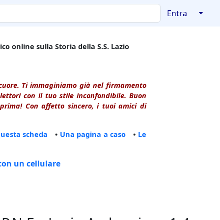
↓
Entra
co online sulla Storia della S.S. Lazio
l cuore. Ti immaginiamo già nel firmamento
ttori con il tuo stile inconfondibile. Buon
rima! Con affetto sincero, i tuoi amici di
questa scheda
•
Una pagina a caso
•
Le
con un cellulare