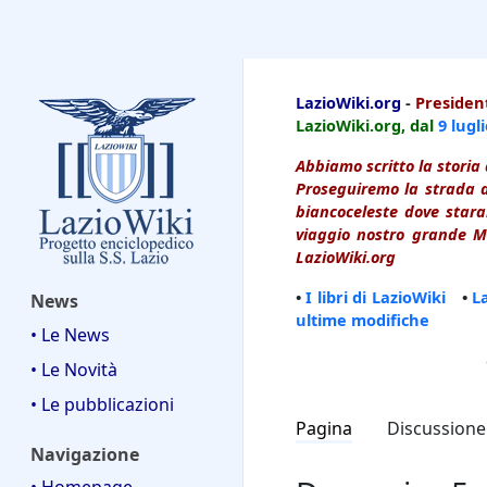
LazioWiki
LazioWiki.org
-
President
LazioWiki.org, dal
9 lugl
Abbiamo scritto la storia 
Proseguiremo la strada d
biancoceleste dove starai
viaggio nostro grande Ma
LazioWiki.org
•
I libri di LazioWiki
•
L
News
ultime modifiche
• Le News
• Le Novità
• Le pubblicazioni
Pagina
Discussione
Navigazione