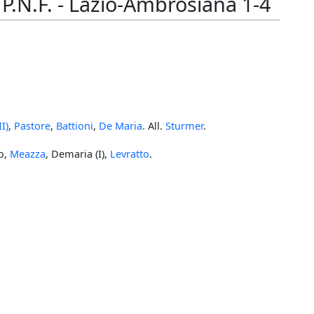
.N.F. - Lazio-Ambrosiana 1-4
I)
,
Pastore
,
Battioni
,
De Maria
. All.
Sturmer
.
no,
Meazza
, Demaria (I),
Levratto
.