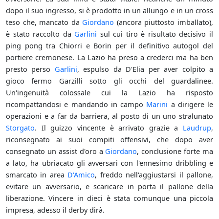
dopo il suo ingresso, si è prodotto in un allungo e in un cross
teso che, mancato da
Giordano
(ancora piuttosto imballato),
è stato raccolto da
Garlini
sul cui tiro è risultato decisivo il
ping pong tra Chiorri e Borin per il definitivo autogol del
portiere cremonese. La Lazio ha preso a crederci ma ha ben
presto perso
Garlini
, espulso da D'Elia per aver colpito a
gioco fermo Garzilli sotto gli occhi del guardalinee.
Un'ingenuità colossale cui la Lazio ha risposto
ricompattandosi e mandando in campo
Marini
a dirigere le
operazioni e a far da barriera, al posto di un uno stralunato
Storgato
. Il guizzo vincente è arrivato grazie a
Laudrup
,
riconsegnato ai suoi compiti offensivi, che dopo aver
consegnato un assist d'oro a
Giordano
, conclusione forte ma
a lato, ha ubriacato gli avversari con l'ennesimo dribbling e
smarcato in area
D'Amico
, freddo nell'aggiustarsi il pallone,
evitare un avversario, e scaricare in porta il pallone della
liberazione. Vincere in dieci è stata comunque una piccola
impresa, adesso il derby dirà.