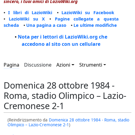
sincero, i tuoi amici di LazioWiki.org
•
I libri di LazioWiki
•
LazioWiki su Facebook
•
LazioWiki su X
•
Pagine collegate a questa
scheda
•
Una pagina a caso
•
Le ultime modifiche
•
Nota per i lettori di LazioWiki.org che
accedono al sito con un cellulare
Pagina
Discussione
Azioni
Strumenti
Domenica 28 ottobre 1984 -
Roma, stadio Olimpico – Lazio-
Cremonese 2-1
(Reindirizzamento da
Domenica 28 ottobre 1984 - Roma, stadio
Olimpico – Lazio-Cremonese 2-1
)