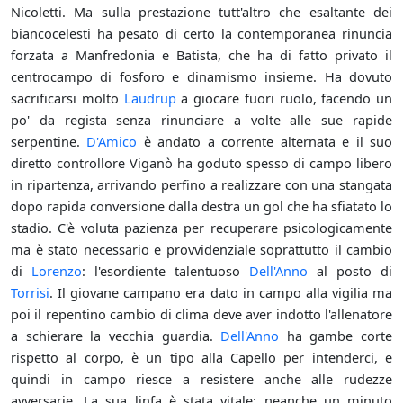
Nicoletti. Ma sulla prestazione tutt'altro che esaltante dei
biancocelesti ha pesato di certo la contemporanea rinuncia
forzata a Manfredonia e Batista, che ha di fatto privato il
centrocampo di fosforo e dinamismo insieme. Ha dovuto
sacrificarsi molto
Laudrup
a giocare fuori ruolo, facendo un
po' da regista senza rinunciare a volte alle sue rapide
serpentine.
D'Amico
è andato a corrente alternata e il suo
diretto controllore Viganò ha goduto spesso di campo libero
in ripartenza, arrivando perfino a realizzare con una stangata
dopo rapida conversione dalla destra un gol che ha sfiatato lo
stadio. C'è voluta pazienza per recuperare psicologicamente
ma è stato necessario e provvidenziale soprattutto il cambio
di
Lorenzo
: l'esordiente talentuoso
Dell'Anno
al posto di
Torrisi
. Il giovane campano era dato in campo alla vigilia ma
poi il repentino cambio di clima deve aver indotto l'allenatore
a schierare la vecchia guardia.
Dell'Anno
ha gambe corte
rispetto al corpo, è un tipo alla Capello per intenderci, e
quindi in campo riesce a resistere anche alle rudezze
avversarie. La sua linfa è stata vitale: neanche un minuto