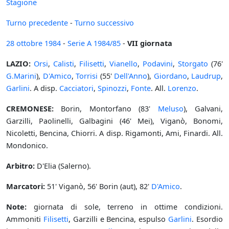
Stagione
Turno precedente
-
Turno successivo
28 ottobre
1984
-
Serie A
1984/85
-
VII giornata
LAZIO:
Orsi
,
Calisti
,
Filisetti
,
Vianello
,
Podavini
,
Storgato
(76'
G.Marini
),
D'Amico
,
Torrisi
(55'
Dell'Anno
),
Giordano
,
Laudrup
,
Garlini
. A disp.
Cacciatori
,
Spinozzi
,
Fonte
. All.
Lorenzo
.
CREMONESE:
Borin, Montorfano (83'
Meluso
), Galvani,
Garzilli, Paolinelli, Galbagini (46' Mei), Viganò, Bonomi,
Nicoletti, Bencina, Chiorri. A disp. Rigamonti, Ami, Finardi. All.
Mondonico.
Arbitro:
D'Elia (Salerno).
Marcatori:
51' Viganò, 56' Borin (aut), 82'
D'Amico
.
Note:
giornata di sole, terreno in ottime condizioni.
Ammoniti
Filisetti
, Garzilli e Bencina, espulso
Garlini
. Esordio