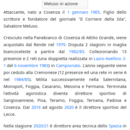
Meluso in azione
Attaccante, nato a Cosenza il
1 gennaio
1965
. Figlio dello
scrittore e fondatore del giornale "Il Corriere della Sila",
Salvatore Meluso.
Cresciuto nella Panebianco di Cosenza di Attilio Grande, viene
acquistato dal Rende nel
1979
. Disputa 2 stagioni in maglia
biancoceleste a partire dal
1982/83
. Collezionando 13
presenze e 2 reti (una doppietta realizzata in
Lazio-Avellino 2-
1
del
6 novembre
1983
) in
Campionato
. L'anno seguente viene
poi ceduto alla Cremonese (12 presenze ed una rete in serie A
nel
1984/85
). Milita successivamente nella Salernitana,
Monopoli, Foggia, Casarano, Messina e Fermana. Terminata
l'attività agonistica diventa direttore sportivo di
Sangiovannese, Pisa, Teramo, Foggia, Ternana, Padova e
Cosenza. Dal
2016
ad agosto
2020
è il direttore sportivo del
Lecce.
Nella stagione
2020/21
è direttore area tecnica dello
Spezia
in