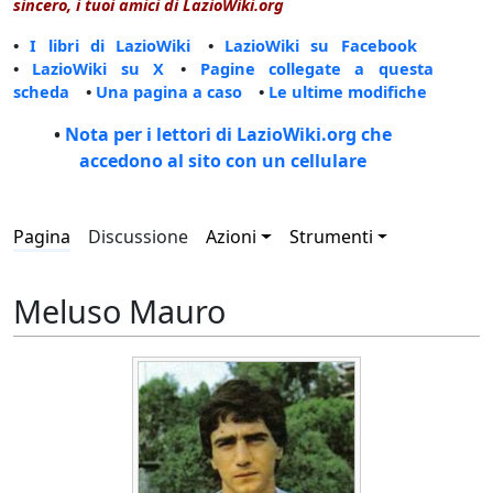
sincero, i tuoi amici di LazioWiki.org
•
I libri di LazioWiki
•
LazioWiki su Facebook
•
LazioWiki su X
•
Pagine collegate a questa
scheda
•
Una pagina a caso
•
Le ultime modifiche
•
Nota per i lettori di LazioWiki.org che
accedono al sito con un cellulare
Pagina
Discussione
Azioni
Strumenti
Meluso Mauro