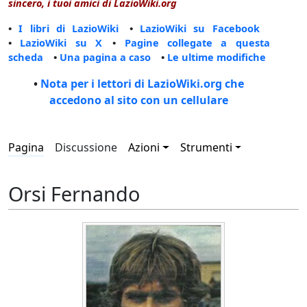
sincero, i tuoi amici di LazioWiki.org
•
I libri di LazioWiki
•
LazioWiki su Facebook
•
LazioWiki su X
•
Pagine collegate a questa
scheda
•
Una pagina a caso
•
Le ultime modifiche
•
Nota per i lettori di LazioWiki.org che
accedono al sito con un cellulare
Pagina
Discussione
Azioni
Strumenti
Orsi Fernando