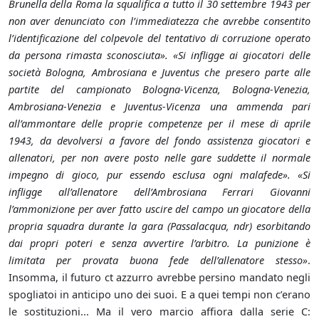
Brunella della Roma la squalifica a tutto il 30 settembre 1943 per
non aver denunciato con l’immediatezza che avrebbe consentito
l’identificazione del colpevole del tentativo di corruzione operato
da persona rimasta sconosciuta». «Si infligge ai giocatori delle
società Bologna, Ambrosiana e Juventus che presero parte alle
partite del campionato Bologna-Vicenza, Bologna-Venezia,
Ambrosiana-Venezia e Juventus-Vicenza una ammenda pari
all’ammontare delle proprie competenze per il mese di aprile
1943, da devolversi a favore del fondo assistenza giocatori e
allenatori, per non avere posto nelle gare suddette il normale
impegno di gioco, pur essendo esclusa ogni malafede». «Si
infligge all’allenatore dell’Ambrosiana Ferrari Giovanni
l’ammonizione per aver fatto uscire del campo un giocatore della
propria squadra durante la gara (Passalacqua, ndr) esorbitando
dai propri poteri e senza avvertire l’arbitro. La punizione è
limitata per provata buona fede dell’allenatore stesso»
.
Insomma, il futuro ct azzurro avrebbe persino mandato negli
spogliatoi in anticipo uno dei suoi. E a quei tempi non c’erano
le sostituzioni... Ma il vero marcio affiora dalla serie C: