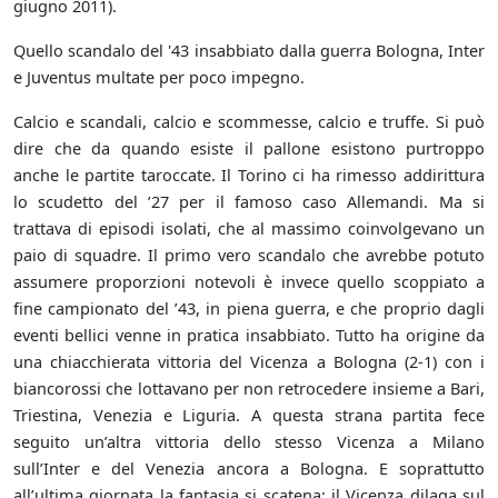
giugno 2011).
Quello scandalo del '43 insabbiato dalla guerra Bologna, Inter
e Juventus multate per poco impegno.
Calcio e scandali, calcio e scommesse, calcio e truffe. Si può
dire che da quando esiste il pallone esistono purtroppo
anche le partite taroccate. Il Torino ci ha rimesso addirittura
lo scudetto del ’27 per il famoso caso Allemandi. Ma si
trattava di episodi isolati, che al massimo coinvolgevano un
paio di squadre. Il primo vero scandalo che avrebbe potuto
assumere proporzioni notevoli è invece quello scoppiato a
fine campionato del ’43, in piena guerra, e che proprio dagli
eventi bellici venne in pratica insabbiato. Tutto ha origine da
una chiacchierata vittoria del Vicenza a Bologna (2-1) con i
biancorossi che lottavano per non retrocedere insieme a Bari,
Triestina, Venezia e Liguria. A questa strana partita fece
seguito un’altra vittoria dello stesso Vicenza a Milano
sull’Inter e del Venezia ancora a Bologna. E soprattutto
all’ultima giornata la fantasia si scatena: il Vicenza dilaga sul