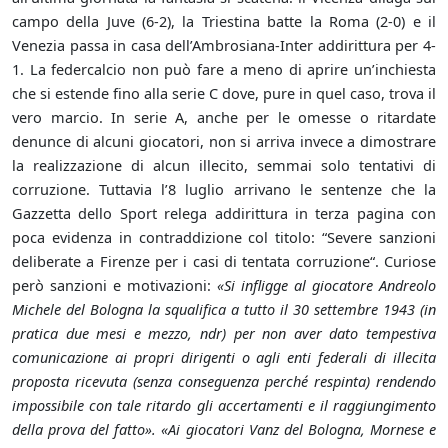
campo della Juve (6-2), la Triestina batte la Roma (2-0) e il
Venezia passa in casa dell’Ambrosiana-Inter addirittura per 4-
1. La federcalcio non può fare a meno di aprire un’inchiesta
che si estende fino alla serie C dove, pure in quel caso, trova il
vero marcio. In serie A, anche per le omesse o ritardate
denunce di alcuni giocatori, non si arriva invece a dimostrare
la realizzazione di alcun illecito, semmai solo tentativi di
corruzione. Tuttavia l’8 luglio arrivano le sentenze che la
Gazzetta dello Sport relega addirittura in terza pagina con
poca evidenza in contraddizione col titolo: “Severe sanzioni
deliberate a Firenze per i casi di tentata corruzione“. Curiose
però sanzioni e motivazioni:
«Si infligge al giocatore Andreolo
Michele del Bologna la squalifica a tutto il 30 settembre 1943 (in
pratica due mesi e mezzo, ndr) per non aver dato tempestiva
comunicazione ai propri dirigenti o agli enti federali di illecita
proposta ricevuta (senza conseguenza perché respinta) rendendo
impossibile con tale ritardo gli accertamenti e il raggiungimento
della prova del fatto». «Ai giocatori Vanz del Bologna, Mornese e