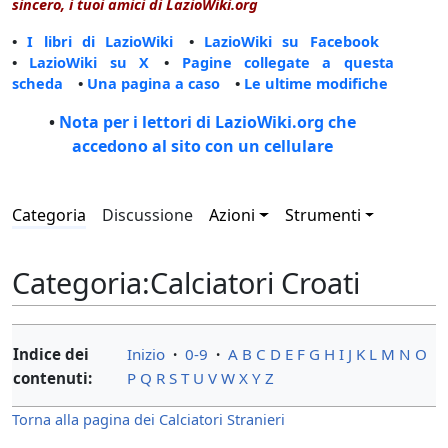
sincero, i tuoi amici di LazioWiki.org
•
I libri di LazioWiki
•
LazioWiki su Facebook
•
LazioWiki su X
•
Pagine collegate a questa
scheda
•
Una pagina a caso
•
Le ultime modifiche
•
Nota per i lettori di LazioWiki.org che
accedono al sito con un cellulare
Categoria
Discussione
Azioni
Strumenti
Categoria
:
Calciatori Croati
Indice dei
Inizio
·
0-9
·
A
B
C
D
E
F
G
H
I
J
K
L
M
N
O
contenuti:
P
Q
R
S
T
U
V
W
X
Y
Z
Torna alla pagina dei Calciatori Stranieri