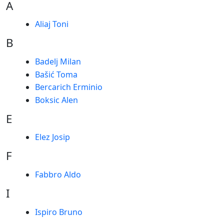
A
Aliaj Toni
B
Badelj Milan
Bašić Toma
Bercarich Erminio
Boksic Alen
E
Elez Josip
F
Fabbro Aldo
I
Ispiro Bruno