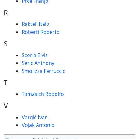
Prce Franjo
R
Raktell Italo
Roberti Roberto
S
Scoria Elvis
Seric Anthony
Smolizza Ferruccio
T
Tomasich Rodolfo
V
Vargić Ivan
Vojak Antonio