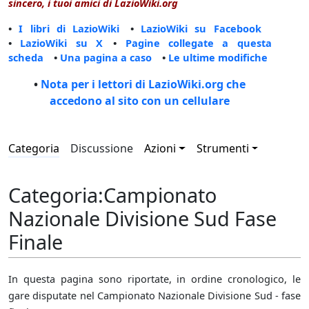
sincero, i tuoi amici di LazioWiki.org
•
I libri di LazioWiki
•
LazioWiki su Facebook
•
LazioWiki su X
•
Pagine collegate a questa
scheda
•
Una pagina a caso
•
Le ultime modifiche
•
Nota per i lettori di LazioWiki.org che
accedono al sito con un cellulare
Categoria
Discussione
Azioni
Strumenti
Categoria
:
Campionato
Nazionale Divisione Sud Fase
Finale
In questa pagina sono riportate, in ordine cronologico, le
gare disputate nel Campionato Nazionale Divisione Sud - fase